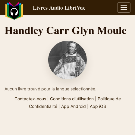
Livres Audio LibriVox
Bascu
la
navig
Handley Carr Glyn Moule
Aucun livre trouvé pour la langue sélectionnée.
Contactez-nous
|
Conditions d’utilisation
|
Politique de
Confidentialité
|
App Android
|
App iOS