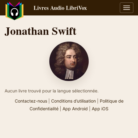
Livres Audio LibriVox
Bascu
la
navig
Jonathan Swift
Aucun livre trouvé pour la langue sélectionnée.
Contactez-nous
|
Conditions d’utilisation
|
Politique de
Confidentialité
|
App Android
|
App iOS