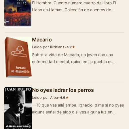
El Hombre. Cuento número cuatro del libro El
Llano en Llamas. Colección de cuentos de
ambiente rural escritos por Rulfo, y que…
Macario
Leído por lilithlanz
•
★
4.2
Sobre la vida de Macario, un joven con una
enfermedad mental, quien en su pueblo es
confundido con un poseído.
No oyes ladrar los perros
Leído por Alba
•
★
4.6
—Tú que vas allá arriba, Ignacio, dime si no oyes
alguna señal de algo o si ves alguna luz en
alguna parte. —No …