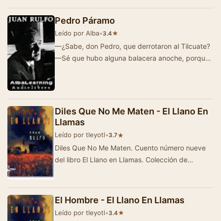
Pedro Páramo
Leído por Alba
•
★
3.4
—¿Sabe, don Pedro, que derrotaron al Tilcuate?
—Sé que hubo alguna balacera anoche, porque
se estuvo oyendo el alboroto; pero…
Diles Que No Me Maten - El Llano En
Llamas
Leído por tleyotl
•
★
3.7
Diles Que No Me Maten. Cuento número nueve
del libro El Llano en Llamas. Colección de
cuentos de ambiente rural escritos por R…
El Hombre - El Llano En Llamas
Leído por tleyotl
•
★
3.4