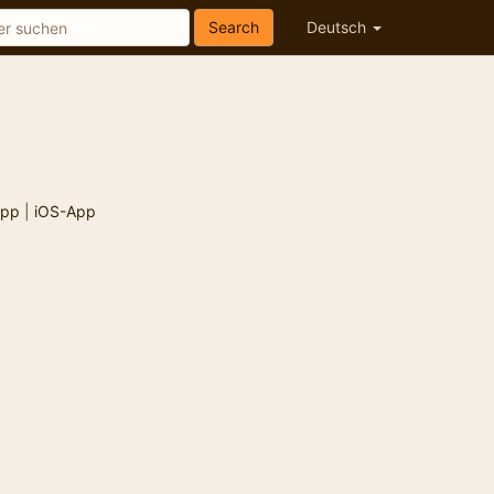
Search
Deutsch
App
|
iOS-App