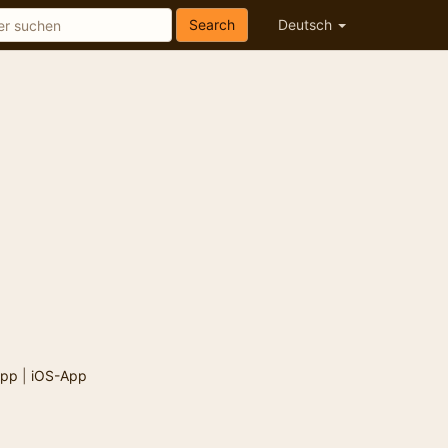
Search
Deutsch
App
|
iOS-App