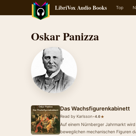
LibriVox Audio Books
Top
N
Oskar Panizza
Das Wachsfigurenkabinett
Read by Karlsson
•
★
4.6
Auf einem Nürnberger Jahrmarkt wird 
beweglichen mechanischen Figuren d