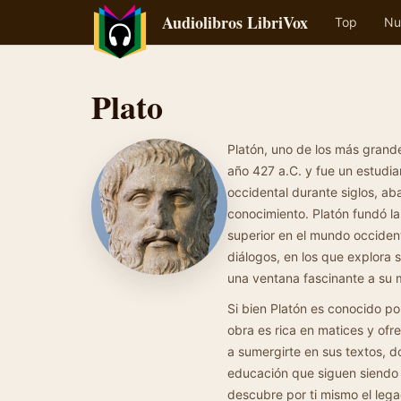
Audiolibros LibriVox
Top
Nu
Plato
Platón, uno de los más grande
año 427 a.C. y fue un estudian
occidental durante siglos, ab
conocimiento. Platón fundó l
superior en el mundo occiden
diálogos, en los que explora 
una ventana fascinante a su 
Si bien Platón es conocido por
obra es rica en matices y ofr
a sumergirte en sus textos, d
educación que siguen siendo r
descubre por ti mismo el leg