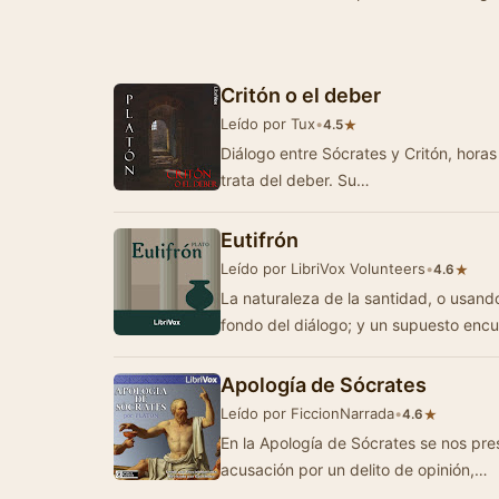
Critón o el deber
Leído por Tux
•
★
4.5
Diálogo entre Sócrates y Critón, horas 
trata del deber. Su…
Eutifrón
Leído por LibriVox Volunteers
•
★
4.6
La naturaleza de la santidad, o usando
fondo del diálogo; y un supuesto enc
Apología de Sócrates
Leído por FiccionNarrada
•
★
4.6
En la Apología de Sócrates se nos pr
acusación por un delito de opinión,…