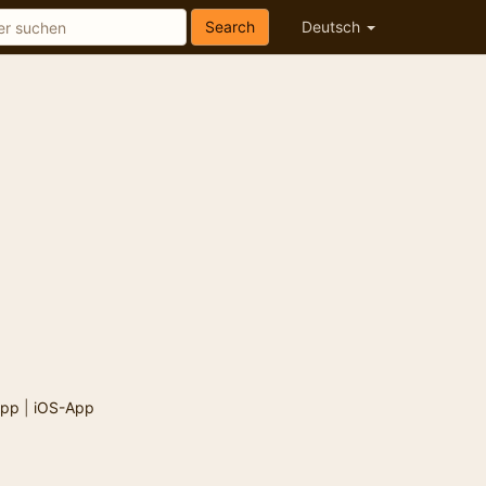
Search
Deutsch
App
|
iOS-App