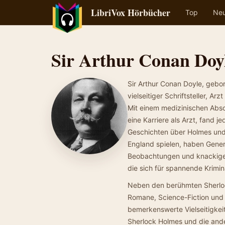
LibriVox Hörbücher
Top
Ne
Sir Arthur Conan Doy
Sir Arthur Conan Doyle, gebo
vielseitiger Schriftsteller, 
Mit einem medizinischen Absc
eine Karriere als Arzt, fand 
Geschichten über Holmes und 
England spielen, haben Genera
Beobachtungen und knackige D
die sich für spannende Krimin
Neben den berühmten Sherloc
Romane, Science-Fiction und A
bemerkenswerte Vielseitigkeit
Sherlock Holmes und die ande