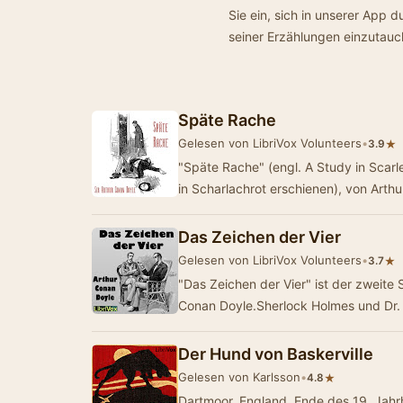
Sie ein, sich in unserer App 
seiner Erzählungen einzutauc
Späte Rache
Gelesen von LibriVox Volunteers
•
★
3.9
"Späte Rache" (engl. A Study in Scarl
in Scharlachrot erschienen), von Arth
Das Zeichen der Vier
Gelesen von LibriVox Volunteers
•
★
3.7
"Das Zeichen der Vier" ist der zweite
Conan Doyle.Sherlock Holmes und Dr
Der Hund von Baskerville
Gelesen von Karlsson
•
★
4.8
Dartmoor, England, Ende des 19. Jahrhu