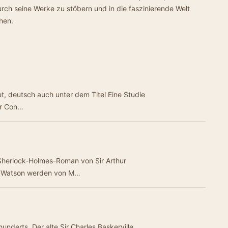
durch seine Werke zu stöbern und in die faszinierende Welt
hen.
et, deutsch auch unter dem Titel Eine Studie
ur Con…
 Sherlock-Holmes-Roman von Sir Arthur
. Watson werden von M…
nderts. Der alte Sir Charles Baskerville