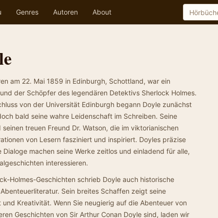
u
Genres
Autoren
About
le
ren am 22. Mai 1859 in Edinburgh, Schottland, war ein
Arzt und der Schöpfer des legendären Detektivs Sherlock Holmes.
hluss von der Universität Edinburgh begann Doyle zunächst
jedoch bald seine wahre Leidenschaft im Schreiben. Seine
seinen treuen Freund Dr. Watson, die im viktorianischen
tionen von Lesern fasziniert und inspiriert. Doyles präzise
ialoge machen seine Werke zeitlos und einladend für alle,
algeschichten interessieren.
k-Holmes-Geschichten schrieb Doyle auch historische
benteuerliteratur. Sein breites Schaffen zeigt seine
 und Kreativität. Wenn Sie neugierig auf die Abenteuer von
ren Geschichten von Sir Arthur Conan Doyle sind, laden wir