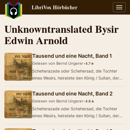
LibriVox Hörbücher
Navig
umsch
Unknowntranslated Bysir
Edwin Arnold
Tausend und eine Nacht, Band 1
Gelesen von Bernd Ungerer
•
★
4.7
Scheherazade oder Schehersad, die Tochter
eines Wesirs, heiratete den König / Sultan, der
die Angewohnheit hatte, seine Ehefrauen am er…
Tausend und eine Nacht, Band 2
Gelesen von Bernd Ungerer
•
★
4.8
Scheherazade oder Schehersad, die Tochter
eines Wesirs, heiratete den König / Sultan, der
die Angewohnheit hatte, seine Ehefrauen am er…