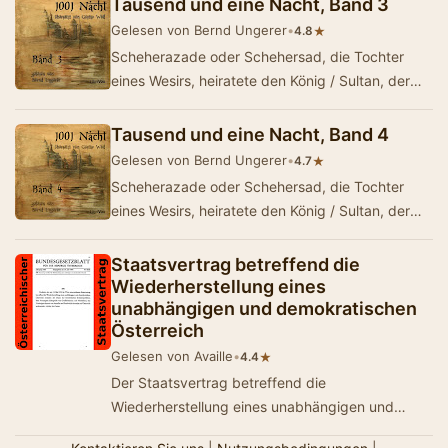
Tausend und eine Nacht, Band 3
Gelesen von Bernd Ungerer
•
★
4.8
Scheherazade oder Schehersad, die Tochter
eines Wesirs, heiratete den König / Sultan, der
die Angewohnheit hatte, seine Ehefrauen am er…
Tausend und eine Nacht, Band 4
Gelesen von Bernd Ungerer
•
★
4.7
Scheherazade oder Schehersad, die Tochter
eines Wesirs, heiratete den König / Sultan, der
die Angewohnheit hatte, seine Ehefrauen am er…
Staatsvertrag betreffend die
Wiederherstellung eines
unabhängigen und demokratischen
Österreich
Gelesen von Availle
•
★
4.4
Der Staatsvertrag betreffend die
Wiederherstellung eines unabhängigen und
demokratischen Österreich, wurde am 15. Mai