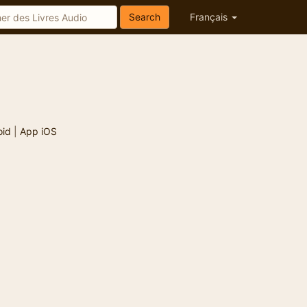
Search
Français
oid
|
App iOS