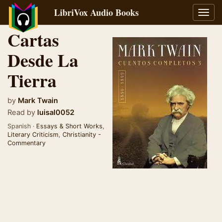
LibriVox Audio Books
Toggl
navig
Cartas
Desde La
Tierra
by
Mark Twain
Read by
luisal0052
Spanish ·
Essays & Short Works
,
Literary Criticism
,
Christianity -
Commentary