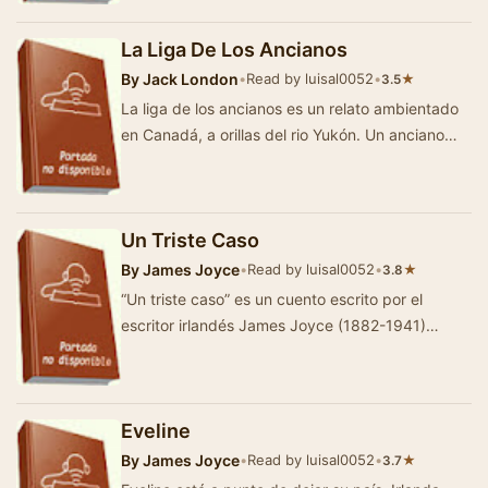
La Liga De Los Ancianos
By
Jack London
•
Read by luisal0052
•
★
3.5
La liga de los ancianos es un relato ambientado
en Canadá, a orillas del rio Yukón. Un anciano
indigena se presenta en un pobl…
Un Triste Caso
By
James Joyce
•
Read by luisal0052
•
★
3.8
“Un triste caso” es un cuento escrito por el
escritor irlandés James Joyce (1882-1941)
reconocido mundialmente como uno de los
m&aacu…
Eveline
By
James Joyce
•
Read by luisal0052
•
★
3.7