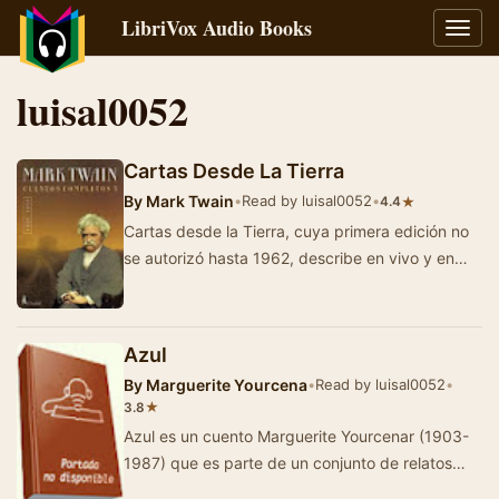
LibriVox Audio Books
Toggl
navig
luisal0052
Cartas Desde La Tierra
By
Mark Twain
•
Read by luisal0052
•
★
4.4
Cartas desde la Tierra, cuya primera edición no
se autorizó hasta 1962, describe en vivo y en
directo la versión siglo …
Azul
By
Marguerite Yourcena
•
Read by luisal0052
•
★
3.8
Azul es un cuento Marguerite Yourcenar (1903-
1987) que es parte de un conjunto de relatos
escritos entre los años 1927-1930. "…