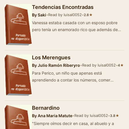
Tendencias Encontradas
By
Saki
•
Read by luisal0052
•
★
2.8
Vanessa estaba casada con un esposo pobre
pero tenía un enamorado rico que además de
amar a Vanessa amaba también la n…
Los Merengues
By
Julio Ramón Riberyro
•
Read by luisal0052
•
★
4
Para Perico, un niño que apenas está
aprendiendo a contar los números, comer
merengues se convierte en una obsesi&oacu…
Bernardino
By
Ana Maria Matute
•
Read by luisal0052
•
★
3.8
"Siempre oímos decir en casa, al abuelo y a