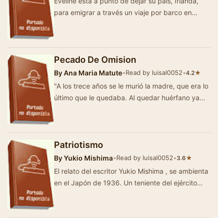
Eveline está a punto de dejar su país, Irlanda,
para emigrar a través un viaje por barco en
compañía de s…
Pecado De Omision
By
Ana Maria Matute
•
Read by luisal0052
•
★
4.2
"A los trece años se le murió la madre, que era lo
último que le quedaba. Al quedar huérfano ya
hací…
Patriotismo
By
Yukio Mishima
•
Read by luisal0052
•
★
3.6
El relato del escritor Yukio Mishima , se ambienta
en el Japón de 1936. Un teniente del ejército
imperial toma la decisi&oacut…