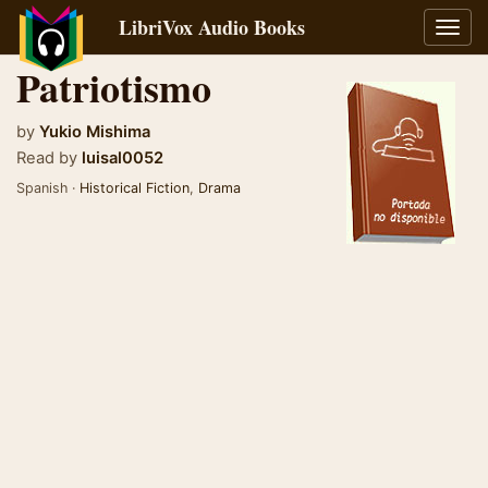
LibriVox Audio Books
Toggl
navig
Patriotismo
by
Yukio Mishima
Read by
luisal0052
Spanish ·
Historical Fiction
,
Drama