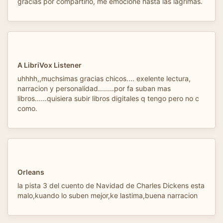
gracias por compartirlo, me emocioné hasta las lágrimas.
A LibriVox Listener
uhhhh,,muchsimas gracias chicos.... exelente lectura,
narracion y personalidad........por fa suban mas
libros......quisiera subir libros digitales q tengo pero no c
como.
Orleans
la pista 3 del cuento de Navidad de Charles Dickens esta
malo,kuando lo suben mejor,ke lastima,buena narracion