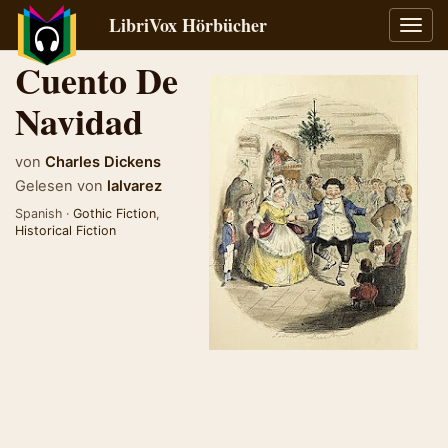
LibriVox Hörbücher
Navig
umsch
Cuento De
Navidad
von
Charles Dickens
Gelesen von
lalvarez
Spanish ·
Gothic Fiction
,
Historical Fiction