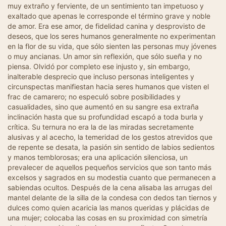
muy extraño y ferviente, de un sentimiento tan impetuoso y
exaltado que apenas le corresponde el término grave y noble
de amor. Era ese amor, de fidelidad canina y desprovisto de
deseos, que los seres humanos generalmente no experimentan
en la flor de su vida, que sólo sienten las personas muy jóvenes
o muy ancianas. Un amor sin reflexión, que sólo sueña y no
piensa. Olvidó por completo ese injusto y, sin embargo,
inalterable desprecio que incluso personas inteligentes y
circunspectas manifiestan hacia seres humanos que visten el
frac de camarero; no especuló sobre posibilidades y
casualidades, sino que aumentó en su sangre esa extraña
inclinación hasta que su profundidad escapó a toda burla y
crítica. Su ternura no era la de las miradas secretamente
alusivas y al acecho, la temeridad de los gestos atrevidos que
de repente se desata, la pasión sin sentido de labios sedientos
y manos temblorosas; era una aplicación silenciosa, un
prevalecer de aquellos pequeños servicios que son tanto más
excelsos y sagrados en su modestia cuanto que permanecen a
sabiendas ocultos. Después de la cena alisaba las arrugas del
mantel delante de la silla de la condesa con dedos tan tiernos y
dulces como quien acaricia las manos queridas y plácidas de
una mujer; colocaba las cosas en su proximidad con simetría