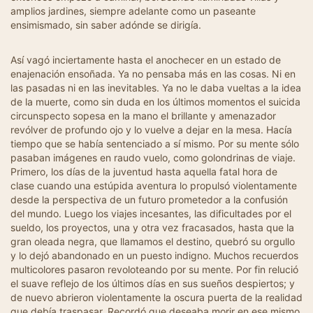
amplios jardines, siempre adelante como un paseante
ensimismado, sin saber adónde se dirigía.
Así vagó inciertamente hasta el anochecer en un estado de
enajenación ensoñada. Ya no pensaba más en las cosas. Ni en
las pasadas ni en las inevitables. Ya no le daba vueltas a la idea
de la muerte, como sin duda en los últimos momentos el suicida
circunspecto sopesa en la mano el brillante y amenazador
revólver de profundo ojo y lo vuelve a dejar en la mesa. Hacía
tiempo que se había sentenciado a sí mismo. Por su mente sólo
pasaban imágenes en raudo vuelo, como golondrinas de viaje.
Primero, los días de la juventud hasta aquella fatal hora de
clase cuando una estúpida aventura lo propulsó violentamente
desde la perspectiva de un futuro prometedor a la confusión
del mundo. Luego los viajes incesantes, las dificultades por el
sueldo, los proyectos, una y otra vez fracasados, hasta que la
gran oleada negra, que llamamos el destino, quebró su orgullo
y lo dejó abandonado en un puesto indigno. Muchos recuerdos
multicolores pasaron revoloteando por su mente. Por fin relució
el suave reflejo de los últimos días en sus sueños despiertos; y
de nuevo abrieron violentamente la oscura puerta de la realidad
que debía traspasar. Recordó que deseaba morir en ese mismo