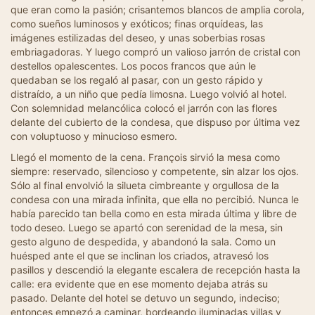
que eran como la pasión; crisantemos blancos de amplia corola,
como sueños luminosos y exóticos; finas orquídeas, las
imágenes estilizadas del deseo, y unas soberbias rosas
embriagadoras. Y luego compró un valioso jarrón de cristal con
destellos opalescentes. Los pocos francos que aún le
quedaban se los regaló al pasar, con un gesto rápido y
distraído, a un niño que pedía limosna. Luego volvió al hotel.
Con solemnidad melancólica colocó el jarrón con las flores
delante del cubierto de la condesa, que dispuso por última vez
con voluptuoso y minucioso esmero.
Llegó el momento de la cena. François sirvió la mesa como
siempre: reservado, silencioso y competente, sin alzar los ojos.
Sólo al final envolvió la silueta cimbreante y orgullosa de la
condesa con una mirada infinita, que ella no percibió. Nunca le
había parecido tan bella como en esta mirada última y libre de
todo deseo. Luego se apartó con serenidad de la mesa, sin
gesto alguno de despedida, y abandonó la sala. Como un
huésped ante el que se inclinan los criados, atravesó los
pasillos y descendió la elegante escalera de recepción hasta la
calle: era evidente que en ese momento dejaba atrás su
pasado. Delante del hotel se detuvo un segundo, indeciso;
entonces empezó a caminar, bordeando iluminadas villas y