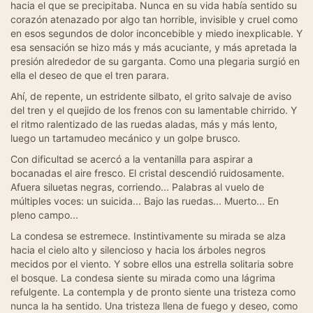
hacia el que se precipitaba. Nunca en su vida había sentido su
corazón atenazado por algo tan horrible, invisible y cruel como
en esos segundos de dolor inconcebible y miedo inexplicable. Y
esa sensación se hizo más y más acuciante, y más apretada la
presión alrededor de su garganta. Como una plegaria surgió en
ella el deseo de que el tren parara.
Ahí, de repente, un estridente silbato, el grito salvaje de aviso
del tren y el quejido de los frenos con su lamentable chirrido. Y
el ritmo ralentizado de las ruedas aladas, más y más lento,
luego un tartamudeo mecánico y un golpe brusco.
Con dificultad se acercó a la ventanilla para aspirar a
bocanadas el aire fresco. El cristal descendió ruidosamente.
Afuera siluetas negras, corriendo... Palabras al vuelo de
múltiples voces: un suicida... Bajo las ruedas... Muerto... En
pleno campo...
La condesa se estremece. Instintivamente su mirada se alza
hacia el cielo alto y silencioso y hacia los árboles negros
mecidos por el viento. Y sobre ellos una estrella solitaria sobre
el bosque. La condesa siente su mirada como una lágrima
refulgente. La contempla y de pronto siente una tristeza como
nunca la ha sentido. Una tristeza llena de fuego y deseo, como