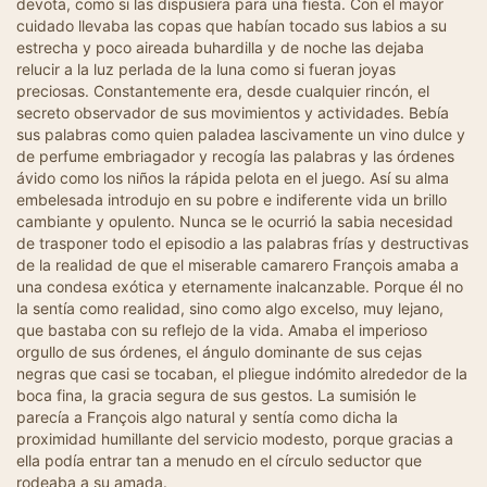
devota, como si las dispusiera para una fiesta. Con el mayor
cuidado llevaba las copas que habían tocado sus labios a su
estrecha y poco aireada buhardilla y de noche las dejaba
relucir a la luz perlada de la luna como si fueran joyas
preciosas. Constantemente era, desde cualquier rincón, el
secreto observador de sus movimientos y actividades. Bebía
sus palabras como quien paladea lascivamente un vino dulce y
de perfume embriagador y recogía las palabras y las órdenes
ávido como los niños la rápida pelota en el juego. Así su alma
embelesada introdujo en su pobre e indiferente vida un brillo
cambiante y opulento. Nunca se le ocurrió la sabia necesidad
de trasponer todo el episodio a las palabras frías y destructivas
de la realidad de que el miserable camarero François amaba a
una condesa exótica y eternamente inalcanzable. Porque él no
la sentía como realidad, sino como algo excelso, muy lejano,
que bastaba con su reflejo de la vida. Amaba el imperioso
orgullo de sus órdenes, el ángulo dominante de sus cejas
negras que casi se tocaban, el pliegue indómito alrededor de la
boca fina, la gracia segura de sus gestos. La sumisión le
parecía a François algo natural y sentía como dicha la
proximidad humillante del servicio modesto, porque gracias a
ella podía entrar tan a menudo en el círculo seductor que
rodeaba a su amada.