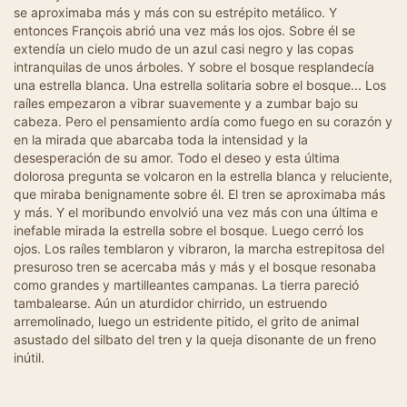
se aproximaba más y más con su estrépito metálico. Y
entonces François abrió una vez más los ojos. Sobre él se
extendía un cielo mudo de un azul casi negro y las copas
intranquilas de unos árboles. Y sobre el bosque resplandecía
una estrella blanca. Una estrella solitaria sobre el bosque... Los
raíles empezaron a vibrar suavemente y a zumbar bajo su
cabeza. Pero el pensamiento ardía como fuego en su corazón y
en la mirada que abarcaba toda la intensidad y la
desesperación de su amor. Todo el deseo y esta última
dolorosa pregunta se volcaron en la estrella blanca y reluciente,
que miraba benignamente sobre él. El tren se aproximaba más
y más. Y el moribundo envolvió una vez más con una última e
inefable mirada la estrella sobre el bosque. Luego cerró los
ojos. Los raíles temblaron y vibraron, la marcha estrepitosa del
presuroso tren se acercaba más y más y el bosque resonaba
como grandes y martilleantes campanas. La tierra pareció
tambalearse. Aún un aturdidor chirrido, un estruendo
arremolinado, luego un estridente pitido, el grito de animal
asustado del silbato del tren y la queja disonante de un freno
inútil.