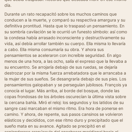
día.
Durante un rato recapacitó sobre los muchos caminos que
conducen a la muerte, y comparó su respectiva amargura y su
definitiva prontitud. Hasta que lo traspasó un pensamiento. En
su sombría cavilación se le ocurrió un funesto símbolo: así como
la condesa había arrasado inconsciente y destructivamente su
vida, así debía arrollar también su cuerpo. Ella misma lo llevaría
a cabo. Ella misma consumaría su obra. Y ahora sus
pensamientos se aceleraron con increíble seguridad. En algo
menos de una hora, a las ocho, salía el expreso que la llevaba a
su encuentro. Se arrojaría debajo de sus ruedas, se dejaría
destrozar por la misma fuerza arrebatadora que le arrancaba a
la mujer de sus sueños. Se desangraría debajo de sus pies. Los
pensamientos galopaban y se perseguían jubilosos. François ya
conocía el lugar. Más arriba, al borde del bosque, donde las
copas frondosas de los árboles oscurecían la última vista sobre
la cercana bahía. Miró el reloj: los segundos y los latidos de su
sangre casi marcaban el mismo ritmo. Era hora de ponerse en
camino. Y ahora, de repente, sus pasos cansinos se volvieron
elásticos y decididos, con ese ritmo duro y precipitado que el
sueño mata en su avance. Agitado se precipitó en el
esplendoroso crepúsculo del anochecer meridional hacia el