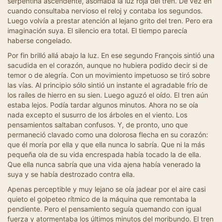
serpentina ascendente, asomaba la luz roja del tren. De vez en
cuando consultaba nervioso el reloj y contaba los segundos.
Luego volvía a prestar atención al lejano grito del tren. Pero era
imaginación suya. El silencio era total. El tiempo parecía
haberse congelado.
Por fin brilló allá abajo la luz. En ese segundo François sintió una
sacudida en el corazón, aunque no hubiera podido decir si de
temor o de alegría. Con un movimiento impetuoso se tiró sobre
las vías. Al principio sólo sintió un instante el agradable frío de
los raíles de hierro en su sien. Luego aguzó el oído. El tren aún
estaba lejos. Podía tardar algunos minutos. Ahora no se oía
nada excepto el susurro de los árboles en el viento. Los
pensamientos saltaban confusos. Y, de pronto, uno que
permaneció clavado como una dolorosa flecha en su corazón:
que él moría por ella y que ella nunca lo sabría. Que ni la más
pequeña ola de su vida encrespada había tocado la de ella.
Que ella nunca sabría que una vida ajena había venerado la
suya y se había destrozado contra ella.
Apenas perceptible y muy lejano se oía jadear por el aire casi
quieto el golpeteo rítmico de la máquina que remontaba la
pendiente. Pero el pensamiento seguía quemando con igual
fuerza y atormentaba los últimos minutos del moribundo. El tren