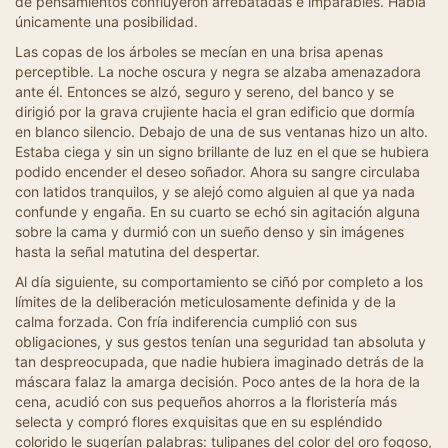
de pensamientos confluyeron arrebatadas e imparables. Había
únicamente una posibilidad.
Las copas de los árboles se mecían en una brisa apenas
perceptible. La noche oscura y negra se alzaba amenazadora
ante él. Entonces se alzó, seguro y sereno, del banco y se
dirigió por la grava crujiente hacia el gran edificio que dormía
en blanco silencio. Debajo de una de sus ventanas hizo un alto.
Estaba ciega y sin un signo brillante de luz en el que se hubiera
podido encender el deseo soñador. Ahora su sangre circulaba
con latidos tranquilos, y se alejó como alguien al que ya nada
confunde y engaña. En su cuarto se echó sin agitación alguna
sobre la cama y durmió con un sueño denso y sin imágenes
hasta la señal matutina del despertar.
Al día siguiente, su comportamiento se ciñó por completo a los
límites de la deliberación meticulosamente definida y de la
calma forzada. Con fría indiferencia cumplió con sus
obligaciones, y sus gestos tenían una seguridad tan absoluta y
tan despreocupada, que nadie hubiera imaginado detrás de la
máscara falaz la amarga decisión. Poco antes de la hora de la
cena, acudió con sus pequeños ahorros a la floristería más
selecta y compró flores exquisitas que en su espléndido
colorido le sugerían palabras: tulipanes del color del oro fogoso,