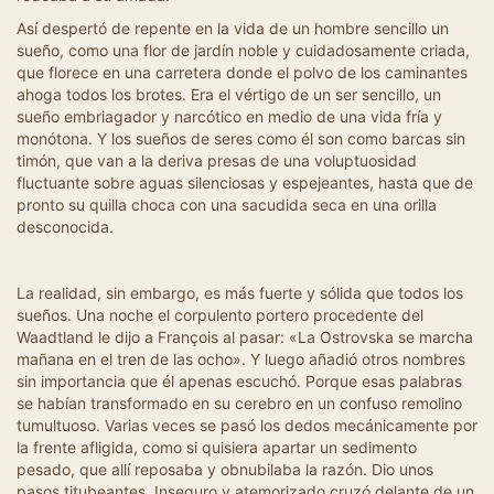
Así despertó de repente en la vida de un hombre sencillo un
sueño, como una flor de jardín noble y cuidadosamente criada,
que florece en una carretera donde el polvo de los caminantes
ahoga todos los brotes. Era el vértigo de un ser sencillo, un
sueño embriagador y narcótico en medio de una vida fría y
monótona. Y los sueños de seres como él son como barcas sin
timón, que van a la deriva presas de una voluptuosidad
fluctuante sobre aguas silenciosas y espejeantes, hasta que de
pronto su quilla choca con una sacudida seca en una orilla
desconocida.
La realidad, sin embargo, es más fuerte y sólida que todos los
sueños. Una noche el corpulento portero procedente del
Waadtland le dijo a François al pasar: «La Ostrovska se marcha
mañana en el tren de las ocho». Y luego añadió otros nombres
sin importancia que él apenas escuchó. Porque esas palabras
se habían transformado en su cerebro en un confuso remolino
tumultuoso. Varias veces se pasó los dedos mecánicamente por
la frente afligida, como si quisiera apartar un sedimento
pesado, que allí reposaba y obnubilaba la razón. Dio unos
pasos titubeantes. Inseguro y atemorizado cruzó delante de un