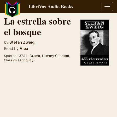
LibriVox Audio Books
Toggl
navig
La estrella sobre
el bosque
by
Stefan Zweig
Read by
Alba
Spanish · 37:11 ·
Drama
,
Literary Criticism
,
Classics (Antiquity)