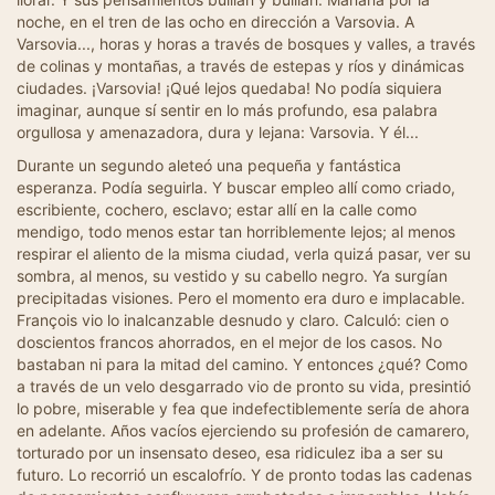
noche, en el tren de las ocho en dirección a Varsovia. A
Varsovia..., horas y horas a través de bosques y valles, a través
de colinas y montañas, a través de estepas y ríos y dinámicas
ciudades. ¡Varsovia! ¡Qué lejos quedaba! No podía siquiera
imaginar, aunque sí sentir en lo más profundo, esa palabra
orgullosa y amenazadora, dura y lejana: Varsovia. Y él...
Durante un segundo aleteó una pequeña y fantástica
esperanza. Podía seguirla. Y buscar empleo allí como criado,
escribiente, cochero, esclavo; estar allí en la calle como
mendigo, todo menos estar tan horriblemente lejos; al menos
respirar el aliento de la misma ciudad, verla quizá pasar, ver su
sombra, al menos, su vestido y su cabello negro. Ya surgían
precipitadas visiones. Pero el momento era duro e implacable.
François vio lo inalcanzable desnudo y claro. Calculó: cien o
doscientos francos ahorrados, en el mejor de los casos. No
bastaban ni para la mitad del camino. Y entonces ¿qué? Como
a través de un velo desgarrado vio de pronto su vida, presintió
lo pobre, miserable y fea que indefectiblemente sería de ahora
en adelante. Años vacíos ejerciendo su profesión de camarero,
torturado por un insensato deseo, esa ridiculez iba a ser su
futuro. Lo recorrió un escalofrío. Y de pronto todas las cadenas