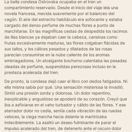
La bella condesa Ostrovska ocupaba en el tren un
compartimiento reservado. Desde el inicio del viaje leía una
novela francesa, mecida suavemente por el balanceo del
vagón. El aire del estrecho habitáculo era sofocante y estaba
cargado del denso perfume de muchas flores a punto de
marchitarse. En las magníficas cestas de despedida los racimos
de lilas blancas ya dejaban caer la cabeza, cansinas como
frutas excesivamente maduras, las flores colgaban flácidas de
sus tallos, y los cálices pesados y dilatados de las rosas
parecían consumirse en la nube caliente de los aromas
embriagadores. Un atosigante bochorno calentaba las pesadas
oleadas de perfume, suspendidas perezosas incluso en la
presteza acelerada del tren.
De pronto, la condesa dejó caer el libro con dedos fatigados. Ni
ella misma sabía por qué. Una sensación misteriosa la invadió.
Sintió una presión sorda y dolorosa. Un dolor repentino,
inexplicable y angustioso se apoderó de su corazón. Creyó que
iba a asfixiarse en el vaho turbador y cálido de las flores. Y ese
aterrador dolor no cedía, sentía cada vibración de las ruedas
veloces, la ciega marcha hacia delante la martirizaba
indeciblemente. La asaltó un deseo fulminante de parar el
impulso acelerado del tren, de detenerlo ante el oscuro dolor