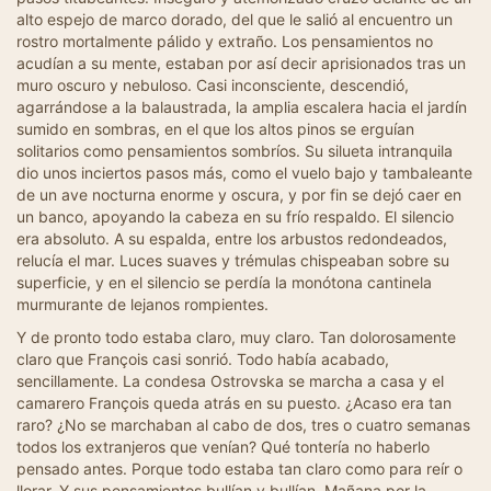
alto espejo de marco dorado, del que le salió al encuentro un
rostro mortalmente pálido y extraño. Los pensamientos no
acudían a su mente, estaban por así decir aprisionados tras un
muro oscuro y nebuloso. Casi inconsciente, descendió,
agarrándose a la balaustrada, la amplia escalera hacia el jardín
sumido en sombras, en el que los altos pinos se erguían
solitarios como pensamientos sombríos. Su silueta intranquila
dio unos inciertos pasos más, como el vuelo bajo y tambaleante
de un ave nocturna enorme y oscura, y por fin se dejó caer en
un banco, apoyando la cabeza en su frío respaldo. El silencio
era absoluto. A su espalda, entre los arbustos redondeados,
relucía el mar. Luces suaves y trémulas chispeaban sobre su
superficie, y en el silencio se perdía la monótona cantinela
murmurante de lejanos rompientes.
Y de pronto todo estaba claro, muy claro. Tan dolorosamente
claro que François casi sonrió. Todo había acabado,
sencillamente. La condesa Ostrovska se marcha a casa y el
camarero François queda atrás en su puesto. ¿Acaso era tan
raro? ¿No se marchaban al cabo de dos, tres o cuatro semanas
todos los extranjeros que venían? Qué tontería no haberlo
pensado antes. Porque todo estaba tan claro como para reír o
llorar. Y sus pensamientos bullían y bullían. Mañana por la