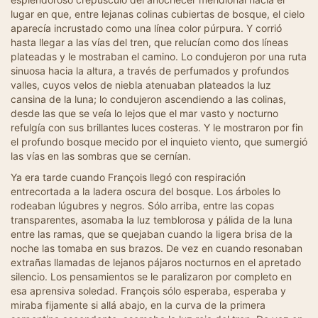
lugar en que, entre lejanas colinas cubiertas de bosque, el cielo
aparecía incrustado como una línea color púrpura. Y corrió
hasta llegar a las vías del tren, que relucían como dos líneas
plateadas y le mostraban el camino. Lo condujeron por una ruta
sinuosa hacia la altura, a través de perfumados y profundos
valles, cuyos velos de niebla atenuaban plateados la luz
cansina de la luna; lo condujeron ascendiendo a las colinas,
desde las que se veía lo lejos que el mar vasto y nocturno
refulgía con sus brillantes luces costeras. Y le mostraron por fin
el profundo bosque mecido por el inquieto viento, que sumergió
las vías en las sombras que se cernían.
Ya era tarde cuando François llegó con respiración
entrecortada a la ladera oscura del bosque. Los árboles lo
rodeaban lúgubres y negros. Sólo arriba, entre las copas
transparentes, asomaba la luz temblorosa y pálida de la luna
entre las ramas, que se quejaban cuando la ligera brisa de la
noche las tomaba en sus brazos. De vez en cuando resonaban
extrañas llamadas de lejanos pájaros nocturnos en el apretado
silencio. Los pensamientos se le paralizaron por completo en
esa aprensiva soledad. François sólo esperaba, esperaba y
miraba fijamente si allá abajo, en la curva de la primera