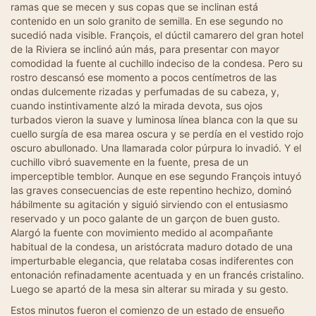
ramas que se mecen y sus copas que se inclinan está
contenido en un solo granito de semilla. En ese segundo no
sucedió nada visible. François, el dúctil camarero del gran hotel
de la Riviera se inclinó aún más, para presentar con mayor
comodidad la fuente al cuchillo indeciso de la condesa. Pero su
rostro descansó ese momento a pocos centímetros de las
ondas dulcemente rizadas y perfumadas de su cabeza, y,
cuando instintivamente alzó la mirada devota, sus ojos
turbados vieron la suave y luminosa línea blanca con la que su
cuello surgía de esa marea oscura y se perdía en el vestido rojo
oscuro abullonado. Una llamarada color púrpura lo invadió. Y el
cuchillo vibró suavemente en la fuente, presa de un
imperceptible temblor. Aunque en ese segundo François intuyó
las graves consecuencias de este repentino hechizo, dominó
hábilmente su agitación y siguió sirviendo con el entusiasmo
reservado y un poco galante de un garçon de buen gusto.
Alargó la fuente con movimiento medido al acompañante
habitual de la condesa, un aristócrata maduro dotado de una
imperturbable elegancia, que relataba cosas indiferentes con
entonación refinadamente acentuada y en un francés cristalino.
Luego se apartó de la mesa sin alterar su mirada y su gesto.
Estos minutos fueron el comienzo de un estado de ensueño