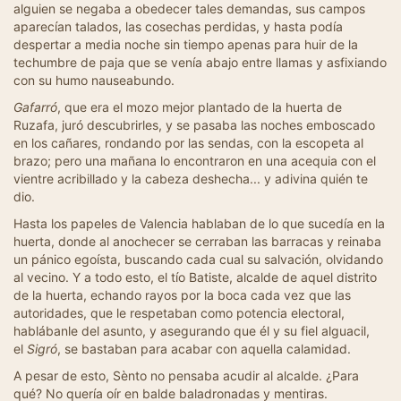
alguien se negaba a obedecer tales demandas, sus campos
aparecían talados, las cosechas perdidas, y hasta podía
despertar a media noche sin tiempo apenas para huir de la
techumbre de paja que se venía abajo entre llamas y asfixiando
con su humo nauseabundo.
Gafarró
, que era el mozo mejor plantado de la huerta de
Ruzafa, juró descubrirles, y se pasaba las noches emboscado
en los cañares, rondando por las sendas, con la escopeta al
brazo; pero una mañana lo encontraron en una acequia con el
vientre acribillado y la cabeza deshecha... y adivina quién te
dio.
Hasta los papeles de Valencia hablaban de lo que sucedía en la
huerta, donde al anochecer se cerraban las barracas y reinaba
un pánico egoísta, buscando cada cual su salvación, olvidando
al vecino. Y a todo esto, el tío Batiste, alcalde de aquel distrito
de la huerta, echando rayos por la boca cada vez que las
autoridades, que le respetaban como potencia electoral,
hablábanle del asunto, y asegurando que él y su fiel alguacil,
el
Sigró
, se bastaban para acabar con aquella calamidad.
A pesar de esto, Sènto no pensaba acudir al alcalde. ¿Para
qué? No quería oír en balde baladronadas y mentiras.