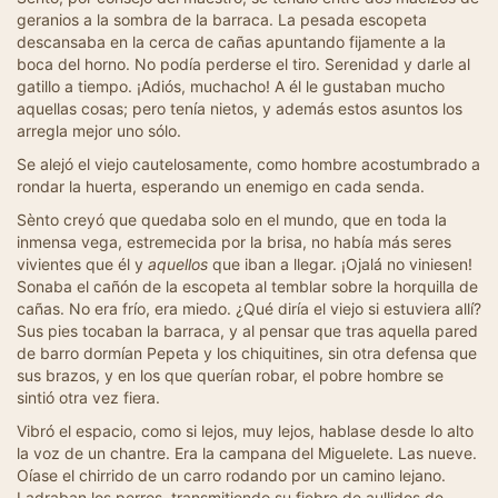
geranios a la sombra de la barraca. La pesada escopeta
descansaba en la cerca de cañas apuntando fijamente a la
boca del horno. No podía perderse el tiro. Serenidad y darle al
gatillo a tiempo. ¡Adiós, muchacho! A él le gustaban mucho
aquellas cosas; pero tenía nietos, y además estos asuntos los
arregla mejor uno sólo.
Se alejó el viejo cautelosamente, como hombre acostumbrado a
rondar la huerta, esperando un enemigo en cada senda.
Sènto creyó que quedaba solo en el mundo, que en toda la
inmensa vega, estremecida por la brisa, no había más seres
vivientes que él y
aquellos
que iban a llegar. ¡Ojalá no viniesen!
Sonaba el cañón de la escopeta al temblar sobre la horquilla de
cañas. No era frío, era miedo. ¿Qué diría el viejo si estuviera allí?
Sus pies tocaban la barraca, y al pensar que tras aquella pared
de barro dormían Pepeta y los chiquitines, sin otra defensa que
sus brazos, y en los que querían robar, el pobre hombre se
sintió otra vez fiera.
Vibró el espacio, como si lejos, muy lejos, hablase desde lo alto
la voz de un chantre. Era la campana del Miguelete. Las nueve.
Oíase el chirrido de un carro rodando por un camino lejano.
Ladraban los perros, transmitiendo su fiebre de aullidos de