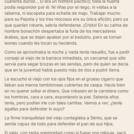
cuarenta duros!... Él era un hombre pacífico; toda la huerta
podía responder por él. Ni riñas por el riego, ni visitas a la
taberna, ni escopeta para echarla de majo. Trabajar mucho
para su Pepeta y los tres mocosos era su única afición; pero ya
que querían robarle, sabría defenderse. ¡Cristo! En su calma de
hombre bonachón despertaba la furia de los mercaderes
árabes, que se dejan apalear por el beduino, pero se tornan
leones cuando les tocan su hacienda.
Como se aproximaba la noche y nada tenía resuelto, fue a pedir
consejo al viejo de la barraca inmediata, un carcamal que sólo
servía para segar brozas en las sendas, pero de quien se decía
que en la juventud había puesto más de dos a pudrir tierra.
Le escuchó el viejo con los ojos fijos en el grueso cigarro que
liaban sus manos temblorosas cubiertas de caspa. Hacía bien
en no querer soltar el dinero. Que robasen en la carretera como
los hombres, cara a cara, exponiendo la piel. Setenta años
tenía, pero podían irle con tales cartitas. Vamos a ver; ¿tenía
agallas para defender lo suyo?
La firme tranquilidad del viejo contagiaba a Sènto, que se
sentía capaz de todo para defender el pan de sus hijos.
El viejo, con tanta solemnidad como si fuese una reliquia, sacó