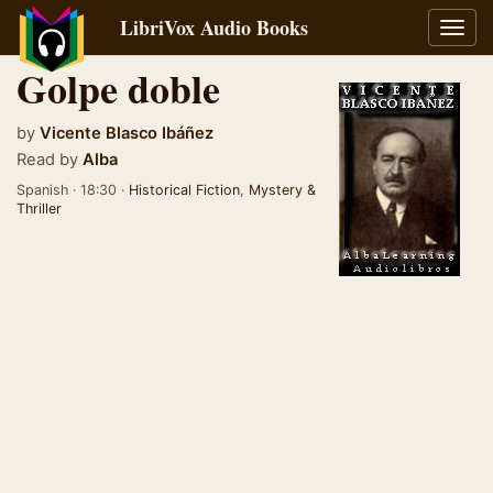
LibriVox Audio Books
Toggl
navig
Golpe doble
by
Vicente Blasco Ibáñez
Read by
Alba
Spanish · 18:30 ·
Historical Fiction
,
Mystery &
Thriller