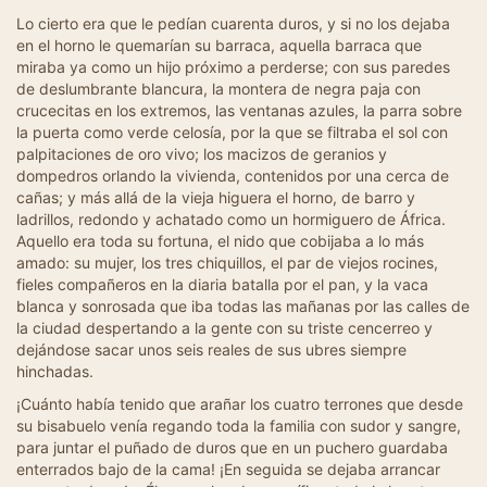
Lo cierto era que le pedían cuarenta duros, y si no los dejaba
en el horno le quemarían su barraca, aquella barraca que
miraba ya como un hijo próximo a perderse; con sus paredes
de deslumbrante blancura, la montera de negra paja con
crucecitas en los extremos, las ventanas azules, la parra sobre
la puerta como verde celosía, por la que se filtraba el sol con
palpitaciones de oro vivo; los macizos de geranios y
dompedros orlando la vivienda, contenidos por una cerca de
cañas; y más allá de la vieja higuera el horno, de barro y
ladrillos, redondo y achatado como un hormiguero de África.
Aquello era toda su fortuna, el nido que cobijaba a lo más
amado: su mujer, los tres chiquillos, el par de viejos rocines,
fieles compañeros en la diaria batalla por el pan, y la vaca
blanca y sonrosada que iba todas las mañanas por las calles de
la ciudad despertando a la gente con su triste cencerreo y
dejándose sacar unos seis reales de sus ubres siempre
hinchadas.
¡Cuánto había tenido que arañar los cuatro terrones que desde
su bisabuelo venía regando toda la familia con sudor y sangre,
para juntar el puñado de duros que en un puchero guardaba
enterrados bajo de la cama! ¡En seguida se dejaba arrancar