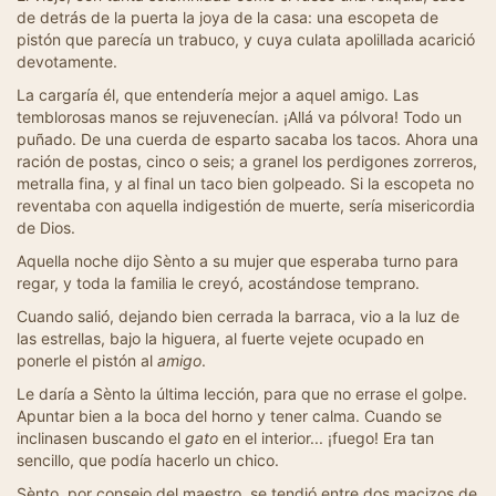
de detrás de la puerta la joya de la casa: una escopeta de
pistón que parecía un trabuco, y cuya culata apolillada acarició
devotamente.
La cargaría él, que entendería mejor a aquel amigo. Las
temblorosas manos se rejuvenecían. ¡Allá va pólvora! Todo un
puñado. De una cuerda de esparto sacaba los tacos. Ahora una
ración de postas, cinco o seis; a granel los perdigones zorreros,
metralla fina, y al final un taco bien golpeado. Si la escopeta no
reventaba con aquella indigestión de muerte, sería misericordia
de Dios.
Aquella noche dijo Sènto a su mujer que esperaba turno para
regar, y toda la familia le creyó, acostándose temprano.
Cuando salió, dejando bien cerrada la barraca, vio a la luz de
las estrellas, bajo la higuera, al fuerte vejete ocupado en
ponerle el pistón al
amigo
.
Le daría a Sènto la última lección, para que no errase el golpe.
Apuntar bien a la boca del horno y tener calma. Cuando se
inclinasen buscando el
gato
en el interior... ¡fuego! Era tan
sencillo, que podía hacerlo un chico.
Sènto, por consejo del maestro, se tendió entre dos macizos de