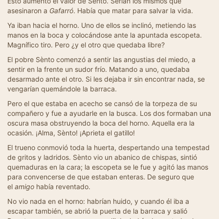
Esto aumentó el valor de Sènto. Serían los mismos que
asesinaron a
Gafarró
. Había que matar para salvar la vida.
Ya iban hacia el horno. Uno de ellos se inclinó, metiendo las
manos en la boca y colocándose ante la apuntada escopeta.
Magnífico tiro. Pero ¿y el otro que quedaba libre?
El pobre Sènto comenzó a sentir las angustias del miedo, a
sentir en la frente un sudor frío. Matando a uno, quedaba
desarmado ante el otro. Si les dejaba ir sin encontrar nada, se
vengarían quemándole la barraca.
Pero el que estaba en acecho se cansó de la torpeza de su
compañero y fue a ayudarle en la busca. Los dos formaban una
oscura masa obstruyendo la boca del horno. Aquella era la
ocasión. ¡Alma, Sènto! ¡Aprieta el gatillo!
El trueno conmovió toda la huerta, despertando una tempestad
de gritos y ladridos. Sènto vio un abanico de chispas, sintió
quemaduras en la cara; la escopeta se le fue y agitó las manos
para convencerse de que estaban enteras. De seguro que
el
amigo
había reventado.
No vio nada en el horno: habrían huido, y cuando él iba a
escapar también, se abrió la puerta de la barraca y salió