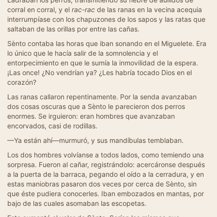
corral en corral, y el
rac-rac
de las ranas en la vecina acequia
interrumpíase con los chapuzones de los sapos y las ratas que
saltaban de las orillas por entre las cañas.
Sènto contaba las horas que iban sonando en el Miguelete. Era
lo único que le hacía salir de la somnolencia y el
entorpecimiento en que le sumía la inmovilidad de la espera.
¡Las once! ¿No vendrían ya? ¿Les habría tocado Dios en el
corazón?
Las ranas callaron repentinamente. Por la senda avanzaban
dos cosas oscuras que a Sènto le parecieron dos perros
enormes. Se irguieron: eran hombres que avanzaban
encorvados, casi de rodillas.
—Ya están ahí—murmuró, y sus mandíbulas temblaban.
Los dos hombres volvíanse a todos lados, como temiendo una
sorpresa. Fueron al cañar, registrándolo: acercáronse después
a la puerta de la barraca, pegando el oído a la cerradura, y en
estas maniobras pasaron dos veces por cerca de Sènto, sin
que éste pudiera conocerles. Iban embozados en mantas, por
bajo de las cuales asomaban las escopetas.