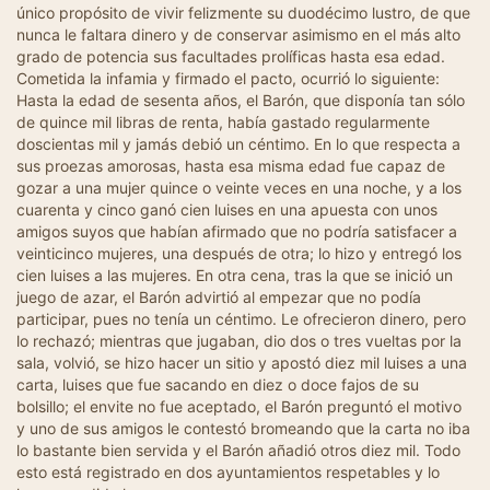
único propósito de vivir felizmente su duodécimo lustro, de que
nunca le faltara dinero y de conservar asimismo en el más alto
grado de potencia sus facultades prolíficas hasta esa edad.
Cometida la infamia y firmado el pacto, ocurrió lo siguiente:
Hasta la edad de sesenta años, el Barón, que disponía tan sólo
de quince mil libras de renta, había gastado regularmente
doscientas mil y jamás debió un céntimo. En lo que respecta a
sus proezas amorosas, hasta esa misma edad fue capaz de
gozar a una mujer quince o veinte veces en una noche, y a los
cuarenta y cinco ganó cien luises en una apuesta con unos
amigos suyos que habían afirmado que no podría satisfacer a
veinticinco mujeres, una después de otra; lo hizo y entregó los
cien luises a las mujeres. En otra cena, tras la que se inició un
juego de azar, el Barón advirtió al empezar que no podía
participar, pues no tenía un céntimo. Le ofrecieron dinero, pero
lo rechazó; mientras que jugaban, dio dos o tres vueltas por la
sala, volvió, se hizo hacer un sitio y apostó diez mil luises a una
carta, luises que fue sacando en diez o doce fajos de su
bolsillo; el envite no fue aceptado, el Barón preguntó el motivo
y uno de sus amigos le contestó bromeando que la carta no iba
lo bastante bien servida y el Barón añadió otros diez mil. Todo
esto está registrado en dos ayuntamientos respetables y lo