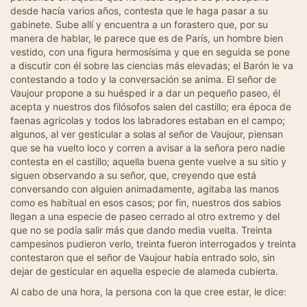
desde hacía varios años, contesta que le haga pasar a su
gabinete. Sube allí y encuentra a un forastero que, por su
manera de hablar, le parece que es de París, un hombre bien
vestido, con una figura hermosísima y que en seguida se pone
a discutir con él sobre las ciencias más elevadas; el Barón le va
contestando a todo y la conversación se anima. El señor de
Vaujour propone a su huésped ir a dar un pequeño paseo, él
acepta y nuestros dos filósofos salen del castillo; era época de
faenas agrícolas y todos los labradores estaban en el campo;
algunos, al ver gesticular a solas al señor de Vaujour, piensan
que se ha vuelto loco y corren a avisar a la señora pero nadie
contesta en el castillo; aquella buena gente vuelve a su sitio y
siguen observando a su señor, que, creyendo que está
conversando con alguien animadamente, agitaba las manos
como es habitual en esos casos; por fin, nuestros dos sabios
llegan a una especie de paseo cerrado al otro extremo y del
que no se podía salir más que dando media vuelta. Treinta
campesinos pudieron verlo, treinta fueron interrogados y treinta
contestaron que el señor de Vaujour había entrado solo, sin
dejar de gesticular en aquella especie de alameda cubierta.
Al cabo de una hora, la persona con la que cree estar, le dice: