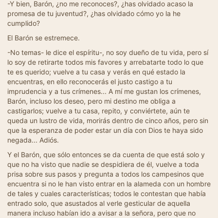
-Y bien, Barón, ¿no me reconoces?, ¿has olvidado acaso la
promesa de tu juventud?, ¿has olvidado cómo yo la he
cumplido?
El Barón se estremece.
-No temas- le dice el espíritu-, no soy dueño de tu vida, pero sí
lo soy de retirarte todos mis favores y arrebatarte todo lo que
te es querido; vuelve a tu casa y verás en qué estado la
encuentras, en ello reconocerás el justo castigo a tu
imprudencia y a tus crímenes... A mí me gustan los crímenes,
Barón, incluso los deseo, pero mi destino me obliga a
castigarlos; vuelve a tu casa, repito, y conviértete, aún te
queda un lustro de vida, morirás dentro de cinco años, pero sin
que la esperanza de poder estar un día con Dios te haya sido
negada... Adiós.
Y el Barón, que sólo entonces se da cuenta de que está solo y
que no ha visto que nadie se despidiera de él, vuelve a toda
prisa sobre sus pasos y pregunta a todos los campesinos que
encuentra si no le han visto entrar en la alameda con un hombre
de tales y cuales características; todos le contestan que había
entrado solo, que asustados al verle gesticular de aquella
manera incluso habían ido a avisar a la señora, pero que no