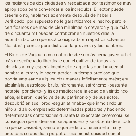
los registros de dos ciudades y respaldada por testimonios muy
apropiados para convencer a los incrédulos. El lector puede
creerla o no, hablamos solamente después de haberla
verificado; por supuesto no le garantizamos el hecho, pero le
certificamos que más de cien mil almas lo creyeron y que más
de cincuenta mil pueden corroborar en nuestros días la
autenticidad con que está consignada en registros solventes.
Nos dará permiso para disfrazar la provincia y los nombres.
El Barón de Vaujour combinaba desde su más tierna juventud el
más desenfrenado libertinaje con el cultivo de todas las
ciencias y muy especialmente el de aquellas que inducen al
hombre al error y le hacen perder un tiempo precioso que
podría emplear de alguna otra manera infinitamente mejor; era
alquimista, astrólogo, brujo, nigromante, astrónomo -bastante
notable, por cierto- y físico mediocre; a la edad de veinticinco
años, el barón, dueño ya de su patrimonio y de sus actos,
descubrió en sus libros -según afirmaba- que inmolando un
niño al diablo, empleando determinadas palabras y haciendo
determinadas contorsiones durante la execrable ceremonia, se
conseguía que el demonio se apareciera y se obtenía de él todo
lo que se deseaba, siempre que se le prometiera el alma, y
entonces se decidió a perpetrar esa monstruosidad con el