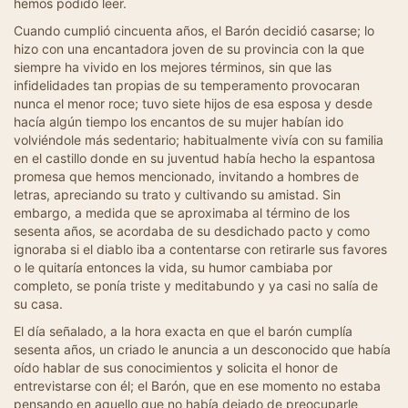
hemos podido leer.
Cuando cumplió cincuenta años, el Barón decidió casarse; lo
hizo con una encantadora joven de su provincia con la que
siempre ha vivido en los mejores términos, sin que las
infidelidades tan propias de su temperamento provocaran
nunca el menor roce; tuvo siete hijos de esa esposa y desde
hacía algún tiempo los encantos de su mujer habían ido
volviéndole más sedentario; habitualmente vivía con su familia
en el castillo donde en su juventud había hecho la espantosa
promesa que hemos mencionado, invitando a hombres de
letras, apreciando su trato y cultivando su amistad. Sin
embargo, a medida que se aproximaba al término de los
sesenta años, se acordaba de su desdichado pacto y como
ignoraba si el diablo iba a contentarse con retirarle sus favores
o le quitaría entonces la vida, su humor cambiaba por
completo, se ponía triste y meditabundo y ya casi no salía de
su casa.
El día señalado, a la hora exacta en que el barón cumplía
sesenta años, un criado le anuncia a un desconocido que había
oído hablar de sus conocimientos y solicita el honor de
entrevistarse con él; el Barón, que en ese momento no estaba
pensando en aquello que no había dejado de preocuparle