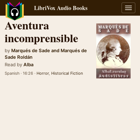
LibriVox Audio Books
Toggl
navig
Aventura
incomprensible
by
Marqués de Sade
and
Marqués de
Sade Roldán
Read by
Alba
Spanish · 16:26 ·
Horror
,
Historical Fiction