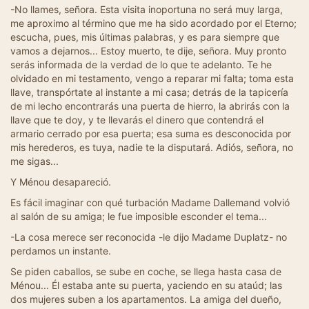
-No llames, señora. Esta visita inoportuna no será muy larga,
me aproximo al término que me ha sido acordado por el Eterno;
escucha, pues, mis últimas palabras, y es para siempre que
vamos a dejarnos... Estoy muerto, te dije, señora. Muy pronto
serás informada de la verdad de lo que te adelanto. Te he
olvidado en mi testamento, vengo a reparar mi falta; toma esta
llave, transpórtate al instante a mi casa; detrás de la tapicería
de mi lecho encontrarás una puerta de hierro, la abrirás con la
llave que te doy, y te llevarás el dinero que contendrá el
armario cerrado por esa puerta; esa suma es desconocida por
mis herederos, es tuya, nadie te la disputará. Adiós, señora, no
me sigas...
Y Ménou desapareció.
Es fácil imaginar con qué turbación Madame Dallemand volvió
al salón de su amiga; le fue imposible esconder el tema...
-La cosa merece ser reconocida -le dijo Madame Duplatz- no
perdamos un instante.
Se piden caballos, se sube en coche, se llega hasta casa de
Ménou... Él estaba ante su puerta, yaciendo en su ataúd; las
dos mujeres suben a los apartamentos. La amiga del dueño,