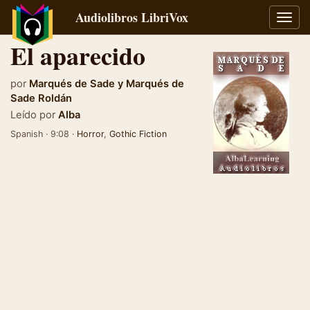
Audiolibros LibriVox
Alter
naveg
El aparecido
por
Marqués de Sade
y
Marqués de
Sade Roldán
Leído por
Alba
Spanish · 9:08 ·
Horror
,
Gothic Fiction