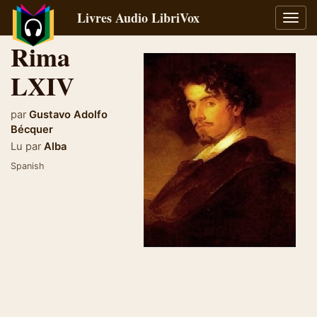
Livres Audio LibriVox
Bascu
la
Rima
navig
LXIV
par
Gustavo Adolfo
Bécquer
Lu par
Alba
Spanish