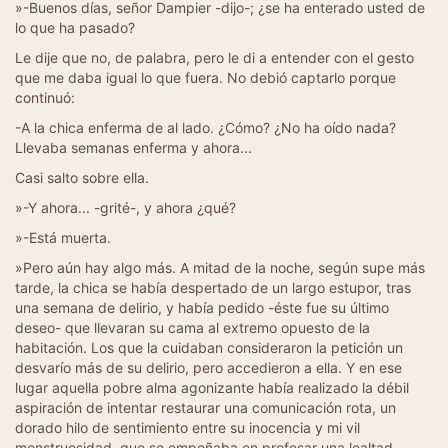
»-Buenos días, señor Dampier -dijo-; ¿se ha enterado usted de
lo que ha pasado?
Le dije que no, de palabra, pero le di a entender con el gesto
que me daba igual lo que fuera. No debió captarlo porque
continuó:
-A la chica enferma de al lado. ¿Cómo? ¿No ha oído nada?
Llevaba semanas enferma y ahora...
Casi salto sobre ella.
»-Y ahora... -grité-, y ahora ¿qué?
»-Está muerta.
»Pero aún hay algo más. A mitad de la noche, según supe más
tarde, la chica se había despertado de un largo estupor, tras
una semana de delirio, y había pedido -éste fue su último
deseo- que llevaran su cama al extremo opuesto de la
habitación. Los que la cuidaban consideraron la petición un
desvarío más de su delirio, pero accedieron a ella. Y en ese
lugar aquella pobre alma agonizante había realizado la débil
aspiración de intentar restaurar una comunicación rota, un
dorado hilo de sentimiento entre su inocencia y mi vil
monstruosidad, que se empeñaba en profesar una lealtad