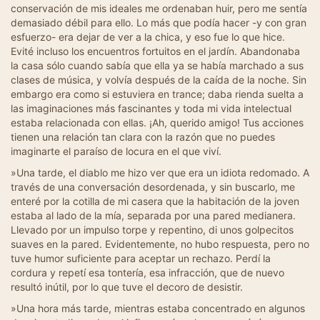
conservación de mis ideales me ordenaban huir, pero me sentía
demasiado débil para ello. Lo más que podía hacer -y con gran
esfuerzo- era dejar de ver a la chica, y eso fue lo que hice.
Evité incluso los encuentros fortuitos en el jardín. Abandonaba
la casa sólo cuando sabía que ella ya se había marchado a sus
clases de música, y volvía después de la caída de la noche. Sin
embargo era como si estuviera en trance; daba rienda suelta a
las imaginaciones más fascinantes y toda mi vida intelectual
estaba relacionada con ellas. ¡Ah, querido amigo! Tus acciones
tienen una relación tan clara con la razón que no puedes
imaginarte el paraíso de locura en el que viví.
»Una tarde, el diablo me hizo ver que era un idiota redomado. A
través de una conversación desordenada, y sin buscarlo, me
enteré por la cotilla de mi casera que la habitación de la joven
estaba al lado de la mía, separada por una pared medianera.
Llevado por un impulso torpe y repentino, di unos golpecitos
suaves en la pared. Evidentemente, no hubo respuesta, pero no
tuve humor suficiente para aceptar un rechazo. Perdí la
cordura y repetí esa tontería, esa infracción, que de nuevo
resultó inútil, por lo que tuve el decoro de desistir.
»Una hora más tarde, mientras estaba concentrado en algunos