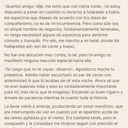
-Querido amigo -dije, me temo que con cierta ironía-, no estoy
dispuesto a poner en cuestión tu derecho a hospedar a todos
los espectros que desees de acuerdo con tus ideas de
compañerismo; no es de mi incumbencia. Pero como sólo soy
un simple hombre de negocios, fundamentalmente terrenales,
no tengo necesidad alguna de espectros para sentirme
cómodo y tranquilo. Por ello, me marcho a mi hotel, donde los
huéspedes aún son de carne y hueso.
No fue una alocución muy cortés, lo sé, pero mi amigo no
manifestó ninguna reacción especial hacia ella.
-Te ruego que no te vayas -observó-. Agradezco mucho tu
presencia. Admito haber escuchado un par de veces con
anterioridad lo que tú acabas de oír esta noche. Ahora sé que
no eran ilusiones mías y esto es verdaderamente importante
para mí; más de lo que te imaginas. Enciende un buen cigarro y
ármate de paciencia mientras te cuento toda la historia.
La lluvia volvía a arreciar, produciendo un rumor monótono, que
era interrumpido de vez en cuando por el repentino azote de
las ramas agitadas por el viento. Era bastante tarde, pero la
compasión y la curiosidad me hicieron seguir con atención el