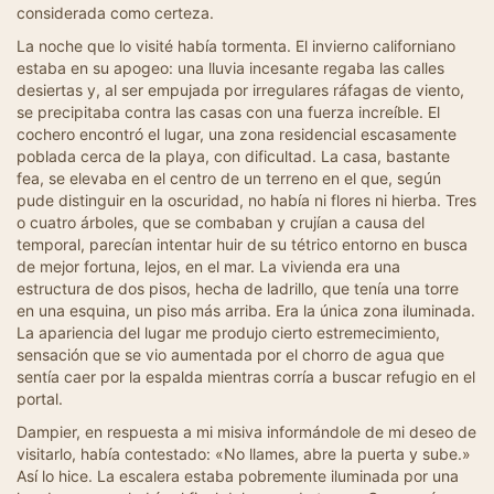
considerada como certeza.
La noche que lo visité había tormenta. El invierno californiano
estaba en su apogeo: una lluvia incesante regaba las calles
desiertas y, al ser empujada por irregulares ráfagas de viento,
se precipitaba contra las casas con una fuerza increíble. El
cochero encontró el lugar, una zona residencial escasamente
poblada cerca de la playa, con dificultad. La casa, bastante
fea, se elevaba en el centro de un terreno en el que, según
pude distinguir en la oscuridad, no había ni flores ni hierba. Tres
o cuatro árboles, que se combaban y crujían a causa del
temporal, parecían intentar huir de su tétrico entorno en busca
de mejor fortuna, lejos, en el mar. La vivienda era una
estructura de dos pisos, hecha de ladrillo, que tenía una torre
en una esquina, un piso más arriba. Era la única zona iluminada.
La apariencia del lugar me produjo cierto estremecimiento,
sensación que se vio aumentada por el chorro de agua que
sentía caer por la espalda mientras corría a buscar refugio en el
portal.
Dampier, en respuesta a mi misiva informándole de mi deseo de
visitarlo, había contestado: «No llames, abre la puerta y sube.»
Así lo hice. La escalera estaba pobremente iluminada por una