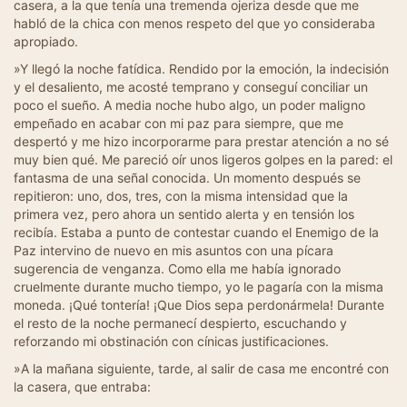
casera, a la que tenía una tremenda ojeriza desde que me
habló de la chica con menos respeto del que yo consideraba
apropiado.
»Y llegó la noche fatídica. Rendido por la emoción, la indecisión
y el desaliento, me acosté temprano y conseguí conciliar un
poco el sueño. A media noche hubo algo, un poder maligno
empeñado en acabar con mi paz para siempre, que me
despertó y me hizo incorporarme para prestar atención a no sé
muy bien qué. Me pareció oír unos ligeros golpes en la pared: el
fantasma de una señal conocida. Un momento después se
repitieron: uno, dos, tres, con la misma intensidad que la
primera vez, pero ahora un sentido alerta y en tensión los
recibía. Estaba a punto de contestar cuando el Enemigo de la
Paz intervino de nuevo en mis asuntos con una pícara
sugerencia de venganza. Como ella me había ignorado
cruelmente durante mucho tiempo, yo le pagaría con la misma
moneda. ¡Qué tontería! ¡Que Dios sepa perdonármela! Durante
el resto de la noche permanecí despierto, escuchando y
reforzando mi obstinación con cínicas justificaciones.
»A la mañana siguiente, tarde, al salir de casa me encontré con
la casera, que entraba: