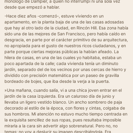
monólogo de Dampier, a quien no interrumpí ni una sola vez
desde que empezó a hablar.
-Hace diez años -comenzó-, estuve viviendo en un
apartamento, en la planta baja de una de las casas adosadas
que hay al otro lado de la ciudad, en Rincón Hill. Esa zona había
sido una de las mejores de San Francisco, pero había caído en
desgracia, en parte por el carácter primitivo de su arquitectura,
no apropiada para el gusto de nuestros ricos ciudadanos, y en
parte porque ciertas mejoras públicas la habían afeado. La
hilera de casas, en una de las cuales yo habitaba, estaba un
poco apartada de la calle; cada vivienda tenía un diminuto
jardín, separado del de los vecinos por unas cercas de hierro y
dividido con precisión matemática por un paseo de gravilla
bordeado de bojes, que iba desde la verja a la puerta.
»Una mañana, cuando salía, vi a una chica joven entrar en el
jardín de la casa izquierda. Era un caluroso día de junio y
llevaba un ligero vestido blanco. Un ancho sombrero de paja
decorado al estilo de la época, con flores y cintas, colgaba de
sus hombros. Mi atención no estuvo mucho tiempo centrada en
la exquisita sencillez de sus ropas, pues resultaba imposible
mirarla a la cara sin advertir algo sobrenatural. Pero no, no
temas; no voy a deslucir su imagen describiéndola. Era