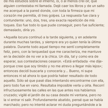
de mis estudios sobre el infierno, oí, o al menos creí oír, que
alguien contestaba mi llamada. Dejé caer los libros y de un salto
me acerqué a la pared donde, con toda la firmeza que mi
corazón me permitía, di tres golpes. La respuesta fue clara y
contundente: uno, dos, tres, una exacta repetición de mis
toques. Eso fue todo lo que pude conseguir, pero fue suficiente;
demasiado, diría yo.
»Aquella locura continuó a la tarde siguiente, y en adelante
durante muchas tardes, y siempre era yo quien tenía la última
palabra. Durante todo aquel tiempo me sentí completamente
feliz, pero, con la terquedad que me caracteriza, me mantuve
en la decisión de no ver a la chica. Un día, tal y como era de
esperar, sus contestaciones cesaron. «Está enfadada -me dije-
porque cree que soy tímido y no me atrevo a llegar más lejos»;
entonces decidí buscarla y conocerla y... Bueno, ni supe
entonces ni sé ahora lo que podría haber resultado de todo
aquello. Sólo sé que pasé días intentando encontrarme con ella,
pero todo fue en vano. Resultaba imposible verla u oírla. Recorrí
infructuosamente las calles en las que antes nos habíamos
cruzado; vigilé el jardín de su casa desde mi ventana, pero no
la vi entrar ni salir. Profundamente abatido, pensé que se había
marchado; pero no intenté aclarar mi duda preguntándole a la