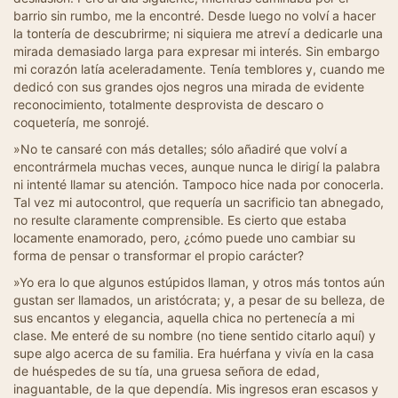
barrio sin rumbo, me la encontré. Desde luego no volví a hacer
la tontería de descubrirme; ni siquiera me atreví a dedicarle una
mirada demasiado larga para expresar mi interés. Sin embargo
mi corazón latía aceleradamente. Tenía temblores y, cuando me
dedicó con sus grandes ojos negros una mirada de evidente
reconocimiento, totalmente desprovista de descaro o
coquetería, me sonrojé.
»No te cansaré con más detalles; sólo añadiré que volví a
encontrármela muchas veces, aunque nunca le dirigí la palabra
ni intenté llamar su atención. Tampoco hice nada por conocerla.
Tal vez mi autocontrol, que requería un sacrificio tan abnegado,
no resulte claramente comprensible. Es cierto que estaba
locamente enamorado, pero, ¿cómo puede uno cambiar su
forma de pensar o transformar el propio carácter?
»Yo era lo que algunos estúpidos llaman, y otros más tontos aún
gustan ser llamados, un aristócrata; y, a pesar de su belleza, de
sus encantos y elegancia, aquella chica no pertenecía a mi
clase. Me enteré de su nombre (no tiene sentido citarlo aquí) y
supe algo acerca de su familia. Era huérfana y vivía en la casa
de huéspedes de su tía, una gruesa señora de edad,
inaguantable, de la que dependía. Mis ingresos eran escasos y