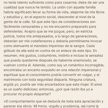
no tenía talento suficiente como para casarme; debe de ser una
cualidad que nunca he tenido. La unión con aquella familia
habría significado llevar su forma de vida, alejarme de mis libros
y estudios y, en el aspecto social, descender al nivel de la
gente de la calle. Sé que este tipo de consideraciones son
fácilmente censurables y no me encuentro preparado para
defenderlas. Acepto que se me juzgue, pero, en estricta
justicia, todos mis antepasados, a lo largo de generaciones,
deberían ser mis codefensores y debería permitírseme invocar
como atenuante el mandato imperioso de la sangre. Cada
glóbulo de ella está en contra de un enlace de este tipo. En
resumen, mis gustos, costumbres, instinto e incluso la sensatez
que pueda quedarme después de haberme enamorado, se
vuelven contra él. Además, como soy un romántico incorregible,
encontraba un encanto exquisito en una relación impersonal y
espiritual que el conocimiento podría convertir en vulgar, y el
matrimonio con toda seguridad disiparía. Ninguna criatura,
argüía yo, podría ser más encantadora que esta mujer. El amor
es un sueño delicioso; entonces, ¿por qué razón iba yo a
procurar mi propio despertar?
»El comportamiento que se deducía de toda esta apreciación y
parecer era obvio. Mi honor, orgullo y prudencia, así como la