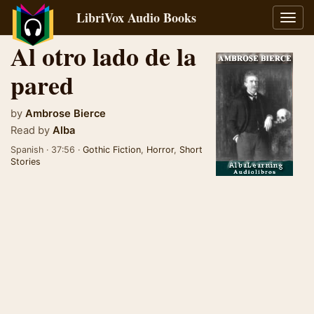
LibriVox Audio Books
Toggl
navig
Al otro lado de la
pared
by
Ambrose Bierce
Read by
Alba
Spanish · 37:56 ·
Gothic Fiction
,
Horror
,
Short
Stories