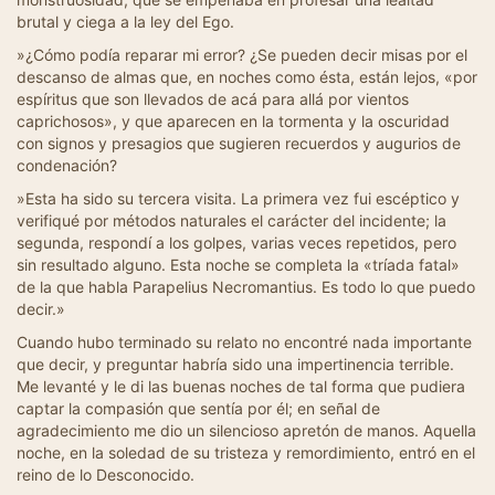
brutal y ciega a la ley del Ego.
»¿Cómo podía reparar mi error? ¿Se pueden decir misas por el
descanso de almas que, en noches como ésta, están lejos, «por
espíritus que son llevados de acá para allá por vientos
caprichosos», y que aparecen en la tormenta y la oscuridad
con signos y presagios que sugieren recuerdos y augurios de
condenación?
»Esta ha sido su tercera visita. La primera vez fui escéptico y
verifiqué por métodos naturales el carácter del incidente; la
segunda, respondí a los golpes, varias veces repetidos, pero
sin resultado alguno. Esta noche se completa la «tríada fatal»
de la que habla Parapelius Necromantius. Es todo lo que puedo
decir.»
Cuando hubo terminado su relato no encontré nada importante
que decir, y preguntar habría sido una impertinencia terrible.
Me levanté y le di las buenas noches de tal forma que pudiera
captar la compasión que sentía por él; en señal de
agradecimiento me dio un silencioso apretón de manos. Aquella
noche, en la soledad de su tristeza y remordimiento, entró en el
reino de lo Desconocido.