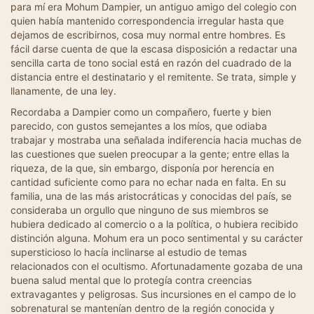
para mí era Mohum Dampier, un antiguo amigo del colegio con
quien había mantenido correspondencia irregular hasta que
dejamos de escribirnos, cosa muy normal entre hombres. Es
fácil darse cuenta de que la escasa disposición a redactar una
sencilla carta de tono social está en razón del cuadrado de la
distancia entre el destinatario y el remitente. Se trata, simple y
llanamente, de una ley.
Recordaba a Dampier como un compañero, fuerte y bien
parecido, con gustos semejantes a los míos, que odiaba
trabajar y mostraba una señalada indiferencia hacia muchas de
las cuestiones que suelen preocupar a la gente; entre ellas la
riqueza, de la que, sin embargo, disponía por herencia en
cantidad suficiente como para no echar nada en falta. En su
familia, una de las más aristocráticas y conocidas del país, se
consideraba un orgullo que ninguno de sus miembros se
hubiera dedicado al comercio o a la política, o hubiera recibido
distinción alguna. Mohum era un poco sentimental y su carácter
supersticioso lo hacía inclinarse al estudio de temas
relacionados con el ocultismo. Afortunadamente gozaba de una
buena salud mental que lo protegía contra creencias
extravagantes y peligrosas. Sus incursiones en el campo de lo
sobrenatural se mantenían dentro de la región conocida y