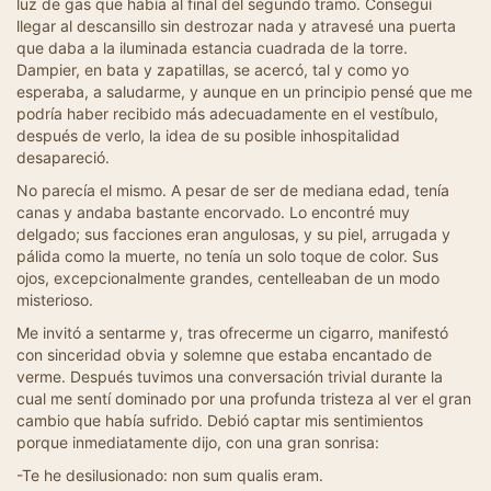
luz de gas que había al final del segundo tramo. Conseguí
llegar al descansillo sin destrozar nada y atravesé una puerta
que daba a la iluminada estancia cuadrada de la torre.
Dampier, en bata y zapatillas, se acercó, tal y como yo
esperaba, a saludarme, y aunque en un principio pensé que me
podría haber recibido más adecuadamente en el vestíbulo,
después de verlo, la idea de su posible inhospitalidad
desapareció.
No parecía el mismo. A pesar de ser de mediana edad, tenía
canas y andaba bastante encorvado. Lo encontré muy
delgado; sus facciones eran angulosas, y su piel, arrugada y
pálida como la muerte, no tenía un solo toque de color. Sus
ojos, excepcionalmente grandes, centelleaban de un modo
misterioso.
Me invitó a sentarme y, tras ofrecerme un cigarro, manifestó
con sinceridad obvia y solemne que estaba encantado de
verme. Después tuvimos una conversación trivial durante la
cual me sentí dominado por una profunda tristeza al ver el gran
cambio que había sufrido. Debió captar mis sentimientos
porque inmediatamente dijo, con una gran sonrisa:
-Te he desilusionado: non sum qualis eram.