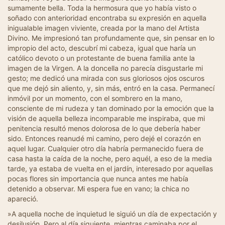
sumamente bella. Toda la hermosura que yo había visto o
soñado con anterioridad encontraba su expresión en aquella
inigualable imagen viviente, creada por la mano del Artista
Divino. Me impresionó tan profundamente que, sin pensar en lo
impropio del acto, descubrí mi cabeza, igual que haría un
católico devoto o un protestante de buena familia ante la
imagen de la Virgen. A la doncella no parecía disgustarle mi
gesto; me dedicó una mirada con sus gloriosos ojos oscuros
que me dejó sin aliento, y, sin más, entró en la casa. Permanecí
inmóvil por un momento, con el sombrero en la mano,
consciente de mi rudeza y tan dominado por la emoción que la
visión de aquella belleza incomparable me inspiraba, que mi
penitencia resultó menos dolorosa de lo que debería haber
sido. Entonces reanudé mi camino, pero dejé el corazón en
aquel lugar. Cualquier otro día habría permanecido fuera de
casa hasta la caída de la noche, pero aquél, a eso de la media
tarde, ya estaba de vuelta en el jardín, interesado por aquellas
pocas flores sin importancia que nunca antes me había
detenido a observar. Mi espera fue en vano; la chica no
apareció.
»A aquella noche de inquietud le siguió un día de expectación y
desilusión. Pero al día siguiente, mientras caminaba por el