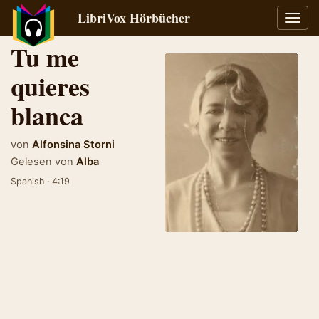
LibriVox Hörbücher
Navig
umsch
Tu me
quieres
blanca
von
Alfonsina Storni
Gelesen von
Alba
Spanish · 4:19