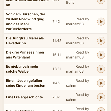
Boris
aß
Von dem Burschen, der
zu dem Nordwind ging
Read by
7:42
und das Mehl
marham63
zurückforderte
Die Jungfrau Maria als
Read by
11:42
Gevatterinn
marham63
Die drei Prinzessinnen
Read by
15:11
aus Witenland
marham63
Es giebt noch mehr
Read by
12:21
solche Weiber
marham63
Einem Jeden gefallen
Read by
1:45
seine Kinder am besten
schrm
Read by
Eine Freiergeschichte
2:07
schrm
Read by