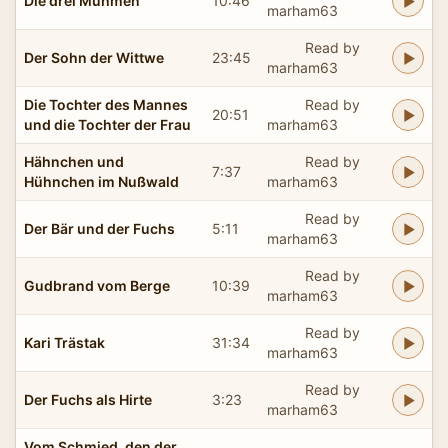
Die drei Muhmen
10:46
marham63
Read by
Der Sohn der Wittwe
23:45
marham63
Die Tochter des Mannes
Read by
20:51
und die Tochter der Frau
marham63
Hähnchen und
Read by
7:37
Hühnchen im Nußwald
marham63
Read by
Der Bär und der Fuchs
5:11
marham63
Read by
Gudbrand vom Berge
10:39
marham63
Read by
Kari Trästak
31:34
marham63
Read by
Der Fuchs als Hirte
3:23
marham63
Vom Schmied, den der