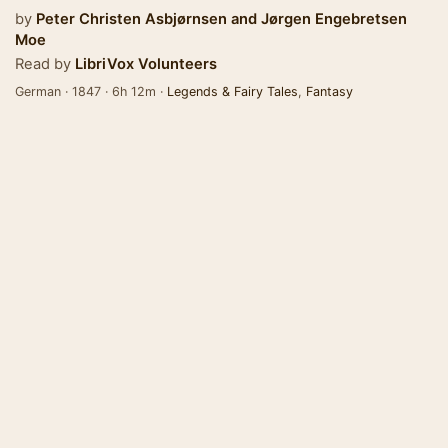
by
Peter Christen Asbjørnsen
and
Jørgen Engebretsen
Moe
Read by
LibriVox Volunteers
German · 1847 · 6h 12m ·
Legends & Fairy Tales
,
Fantasy