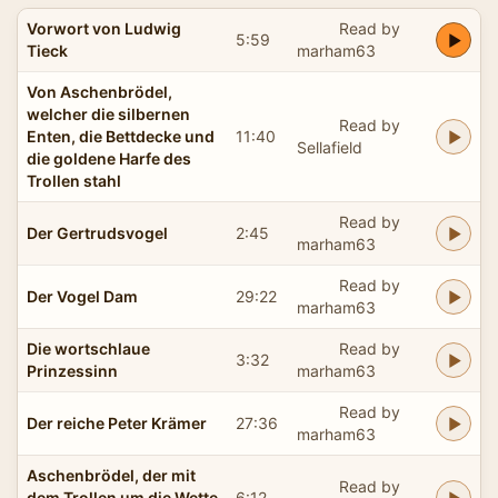
Vorwort von Ludwig
Read by
5:59
Tieck
marham63
Von Aschenbrödel,
welcher die silbernen
Read by
Enten, die Bettdecke und
11:40
Sellafield
die goldene Harfe des
Trollen stahl
Read by
Der Gertrudsvogel
2:45
marham63
Read by
Der Vogel Dam
29:22
marham63
Die wortschlaue
Read by
3:32
Prinzessinn
marham63
Read by
Der reiche Peter Krämer
27:36
marham63
Aschenbrödel, der mit
Read by
dem Trollen um die Wette
6:12