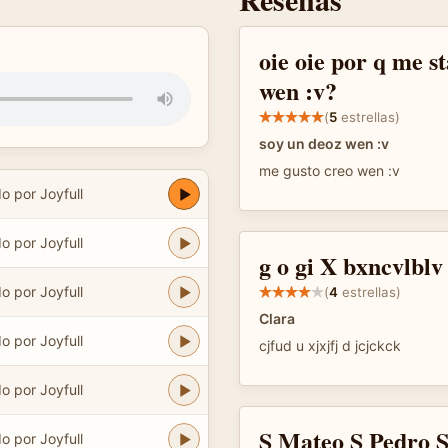
oie oie por q me st
wen :v?
(
5
estrellas)
soy un deoz wen :v
me gusto creo wen :v
o por Joyfull
o por Joyfull
g o gi X bxncvlblv
o por Joyfull
(
4
estrellas)
Clara
o por Joyfull
cjfud u xjxjfj d jcjckck
o por Joyfull
S Mateo S Pedro 
o por Joyfull