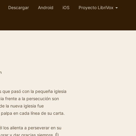
Descargar
Android
iOS
Proyecto LibriVox
n
s que pasó con la pequeña iglesia
ia frente a la persecución son
de la nueva iglesia fue
palpa en cada línea de su carta.
él los alienta a perseverar en su
orar y dar gracias siempre. Él