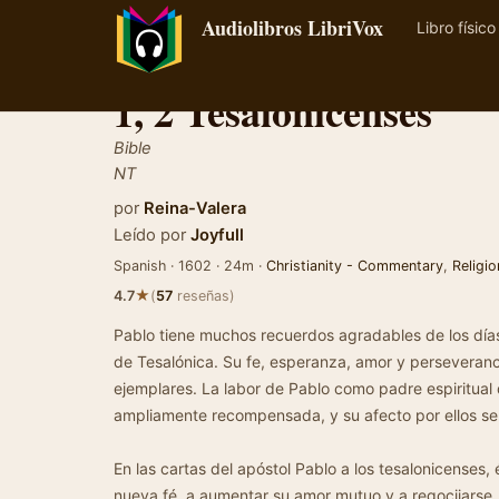
Audiolibros LibriVox
Libro físico
1, 2 Tesalonicenses
Bible
NT
por
Reina-Valera
Leído por
Joyfull
Spanish · 1602 · 24m ·
Christianity - Commentary
,
Religio
★
4.7
(
57
reseñas)
Pablo tiene muchos recuerdos agradables de los día
de Tesalónica. Su fe, esperanza, amor y perseveranc
ejemplares. La labor de Pablo como padre espiritual 
ampliamente recompensada, y su afecto por ellos se 
En las cartas del apóstol Pablo a los tesalonicenses, 
nueva fé, a aumentar su amor mutuo y a regocijarse, 