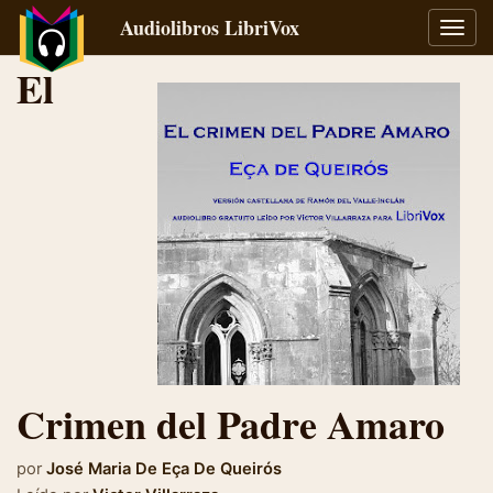
Audiolibros LibriVox
Alter
naveg
El
Crimen del Padre Amaro
por
José Maria De Eça De Queirós