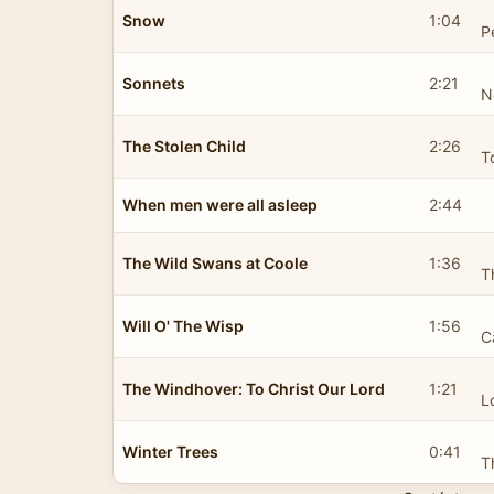
Snow
1:04
P
Sonnets
2:21
N
The Stolen Child
2:26
T
When men were all asleep
2:44
The Wild Swans at Coole
1:36
T
Will O' The Wisp
1:56
C
The Windhover: To Christ Our Lord
1:21
L
Winter Trees
0:41
T