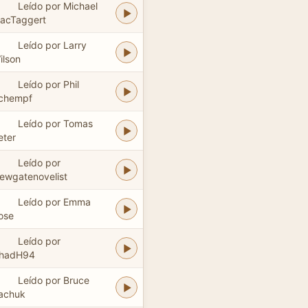
Leído por Michael
acTaggert
Leído por Larry
ilson
Leído por Phil
chempf
Leído por Tomas
eter
Leído por
ewgatenovelist
Leído por Emma
ose
Leído por
hadH94
Leído por Bruce
achuk