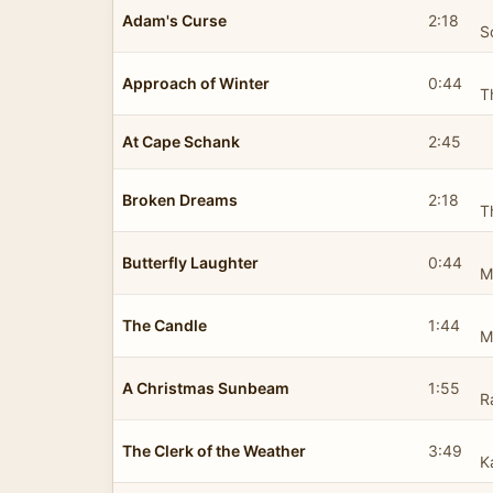
Adam's Curse
2:18
S
Approach of Winter
0:44
T
At Cape Schank
2:45
Broken Dreams
2:18
T
Butterfly Laughter
0:44
M
The Candle
1:44
M
A Christmas Sunbeam
1:55
R
The Clerk of the Weather
3:49
K