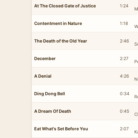
At The Closed Gate of Justice
1:24
M
Contentment in Nature
1:18
W
The Death of the Old Year
2:46
S
December
2:27
P
A Denial
4:26
N
Ding Dong Bell
0:34
R
A Dream Of Death
0:45
C
Eat What's Set Before You
2:07
K