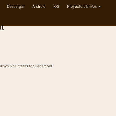
Descargar
Android
iOS
Proyecto LibriVox
n
ibriVox volunteers for December