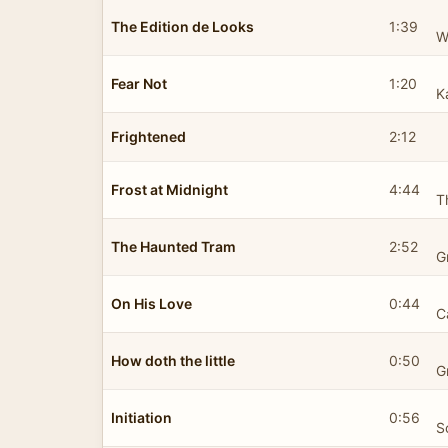
The Edition de Looks
1:39
W
Fear Not
1:20
K
Frightened
2:12
Frost at Midnight
4:44
T
The Haunted Tram
2:52
G
On His Love
0:44
C
How doth the little
0:50
G
Initiation
0:56
S