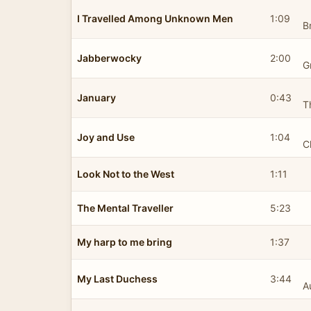
I Travelled Among Unknown Men
1:09
B
Jabberwocky
2:00
G
January
0:43
T
Joy and Use
1:04
C
Look Not to the West
1:11
The Mental Traveller
5:23
My harp to me bring
1:37
My Last Duchess
3:44
A