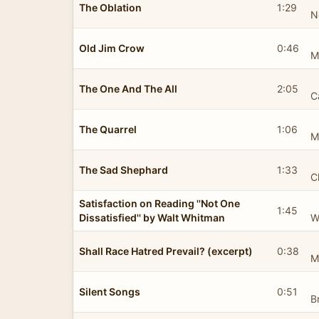
The Oblation
1:29
N
Old Jim Crow
0:46
M
The One And The All
2:05
C
The Quarrel
1:06
M
The Sad Shephard
1:33
C
Satisfaction on Reading ''Not One
1:45
Dissatisfied'' by Walt Whitman
W
Shall Race Hatred Prevail? (excerpt)
0:38
M
Silent Songs
0:51
B