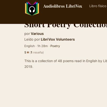
Audiolibros LibriVox
Libro físico
Short Poetry Collectio
por
Various
Leído por
LibriVox Volunteers
English · 1h 28m ·
Poetry
★
5
(
1
reseña)
This is a collection of 48 poems read in English by L
2019.