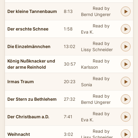
Read by
Der kleine Tannenbaum
8:13
Bernd Ungerer
Read by
Der erschte Schnee
1:58
Eva K.
Read by
Die Einzelmännchen
13:02
Lissy Schneider
König Nußknacker und
Read by
30:57
der arme Reinhold
Karlsson
Read by
Irmas Traum
20:23
Sonia
Read by
Der Stern zu Bethlehem
27:32
Bernd Ungerer
Read by
Der Christbaum a.D.
7:41
Eva K.
Read by
Weihnacht
3:02
Lissy Schneider