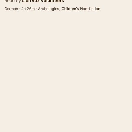
Read by
LibriVox Volunteers
German · 4h 26m ·
Anthologies
,
Children's Non-fiction