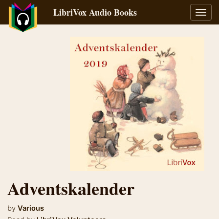
LibriVox Audio Books
Toggl
navig
Adventskalender
by
Various