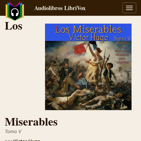
Audiolibros LibriVox
Alter
naveg
Los
Miserables
Tomo V