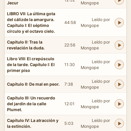
Jecur
Mongope
LIBRO VII: La última gota
del cálizde la amargura.
Leído por
44:58
Capítulo I: El séptimo
Mongope
círculo y el octavo cielo.
Capítulo II: Tras la
Leído por
22:56
revelación la duda.
Mongope
Libro VIII: El crepúsculo
Leído por
de la tarde. Capítulo I: El
11:30
Mongope
primer piso
Leído por
Capítulo II: De mal en peor.
7:38
Mongope
Capítulo III: Un recuerdo
Leído por
del jardín de la calle
12:01
Mongope
Plumet.
Capítulo IV: La atracción y
Leído por
5:03
la extinción.
Mongope