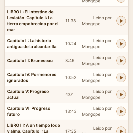
Mongope
LIBRO II: El intestino de
Leviatán. Capítulo I: La
Leído por
11:38
tierra empobrecida por el
Mongope
mar
Capítulo II: La historia
Leído por
10:24
antigua de la alcantarilla
Mongope
Leído por
Capítulo III: Bruneseau
8:46
Mongope
Capítulo IV: Pormenores
Leído por
10:52
ignorados
Mongope
Capítulo V: Progreso
Leído por
4:01
actual
Mongope
Capítulo VI: Progreso
Leído por
13:43
futuro
Mongope
LIBRO III: A un tiempo lodo
Leído por
y alma. Capítulo I: La
17:35