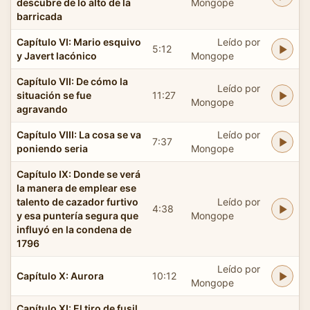
descubre de lo alto de la
Mongope
barricada
Capítulo VI: Mario esquivo
Leído por
5:12
y Javert lacónico
Mongope
Capítulo VII: De cómo la
Leído por
situación se fue
11:27
Mongope
agravando
Capítulo VIII: La cosa se va
Leído por
7:37
poniendo seria
Mongope
Capítulo IX: Donde se verá
la manera de emplear ese
talento de cazador furtivo
Leído por
4:38
y esa puntería segura que
Mongope
influyó en la condena de
1796
Leído por
Capítulo X: Aurora
10:12
Mongope
Capítulo XI: El tiro de fusil