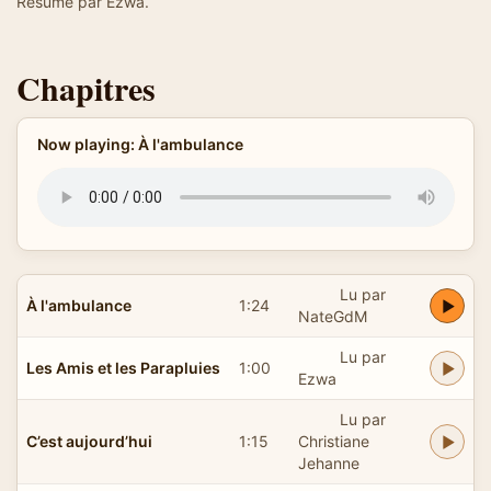
Résumé par Ezwa.
Chapitres
Now playing: À l'ambulance
Lu par
À l'ambulance
1:24
NateGdM
Lu par
Les Amis et les Parapluies
1:00
Ezwa
Lu par
C’est aujourd’hui
1:15
Christiane
Jehanne