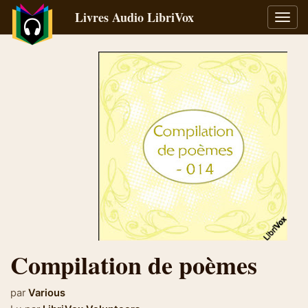
Livres Audio LibriVox
Bascu
la
navig
Compilation de poèmes
par
Various