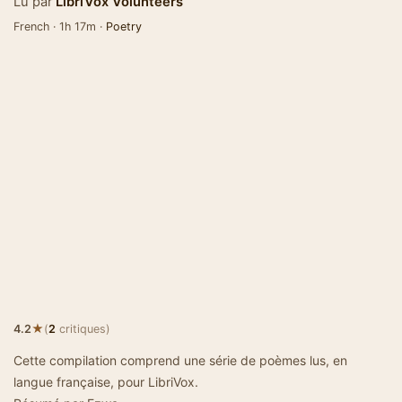
Lu par
LibriVox Volunteers
French · 1h 17m ·
Poetry
★
4.2
(
2
critiques)
Cette compilation comprend une série de poèmes lus, en
langue française, pour LibriVox.