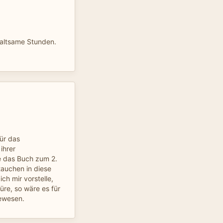
haltsame Stunden.
für das
ihrer
 das Buch zum 2.
ntauchen in diese
ch mir vorstelle,
re, so wäre es für
ewesen.