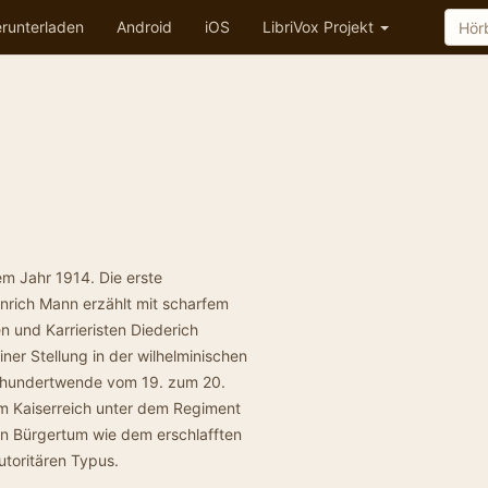
runterladen
Android
iOS
LibriVox Projekt
m Jahr 1914. Die erste
nrich Mann erzählt mit scharfem
n und Karrieristen Diederich
ner Stellung in der wilhelminischen
hrhundertwende vom 19. zum 20.
 am Kaiserreich unter dem Regiment
chen Bürgertum wie dem erschlafften
utoritären Typus.