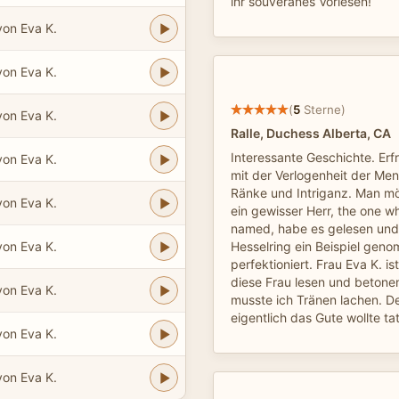
ihr souveränes Vorlesen!
von Eva K.
von Eva K.
(
5
Sterne)
von Eva K.
Ralle, Duchess Alberta, CA
Interessante Geschichte. Erf
von Eva K.
mit der Verlogenheit der Me
Ränke und Intriganz. Man mö
von Eva K.
ein gewisser Herr, the one w
named, habe es gelesen und
von Eva K.
Hesselring ein Beispiel ge
perfektioniert. Frau Eva K. is
diese Frau lesen und beton
von Eva K.
musste ich Tränen lachen. De
eigentlich das Gute wollte tat
von Eva K.
von Eva K.