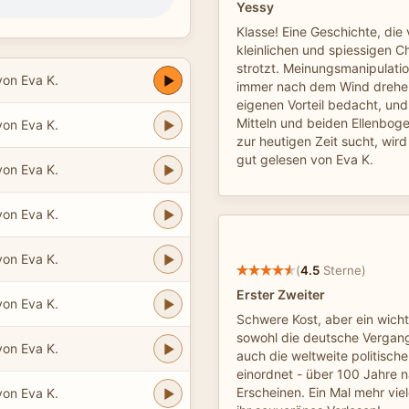
Yessy
Klasse! Eine Geschichte, die
kleinlichen und spiessigen C
strotzt. Meinungsmanipulati
von Eva K.
immer nach dem Wind drehen
eigenen Vorteil bedacht, und
Mitteln und beiden Ellenboge
von Eva K.
zur heutigen Zeit sucht, wird
gut gelesen von Eva K.
von Eva K.
von Eva K.
von Eva K.
(
4.5
Sterne)
Erster Zweiter
von Eva K.
Schwere Kost, aber ein wich
sowohl die deutsche Vergange
von Eva K.
auch die weltweite politisc
einordnet - über 100 Jahre 
Erscheinen. Ein Mal mehr vie
von Eva K.