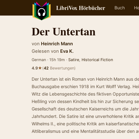
LibriVox Hörbücher
Buch
He
Der Untertan
von
Heinrich Mann
Gelesen von
Eva K.
German · 15h 19m ·
Satire
,
Historical Fiction
★
4.9
(
42
Bewertungen)
Der Untertan ist ein Roman von Heinrich Mann aus de
Buchausgabe erschien 1918 im Kurt Wolff Verlag. Hei
Witz die Lebensgeschichte des fiktiven Opportuniste
Heßling von dessen Kindheit bis hin zur Sicherung sei
Gesellschaft des deutschen Kaiserreichs um die Ja
Jahrhundert. Die Satire ist eine unverhohlene Kritik
Wilhelms II., eine politische Kritik am kaiserfanatis
Altliberalismus und eine Mentalitätsstudie über den a