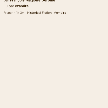
par
François Magloire Derome
Lu par
czandra
French · 1h 3m ·
Historical Fiction
,
Memoirs