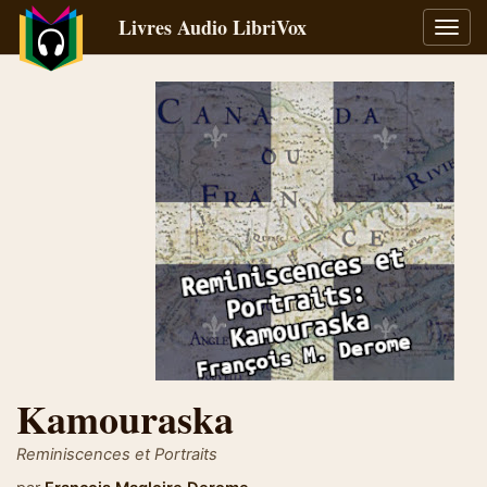
Livres Audio LibriVox
Bascu
la
navig
Kamouraska
Reminiscences et Portraits