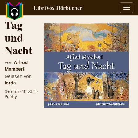
LibriVox Hörbücher
Navig
umsch
Tag
und
Nacht
von
Alfred
Mombert
Gelesen von
lorda
German · 1h 53m ·
Poetry