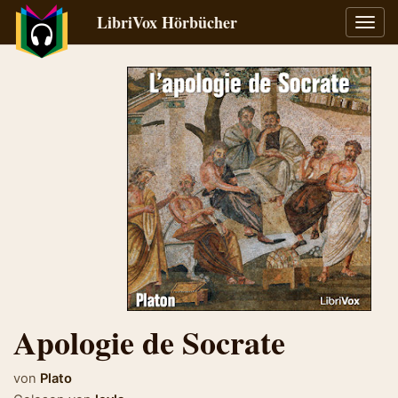
LibriVox Hörbücher
Navig
umsch
Apologie de Socrate
von
Plato