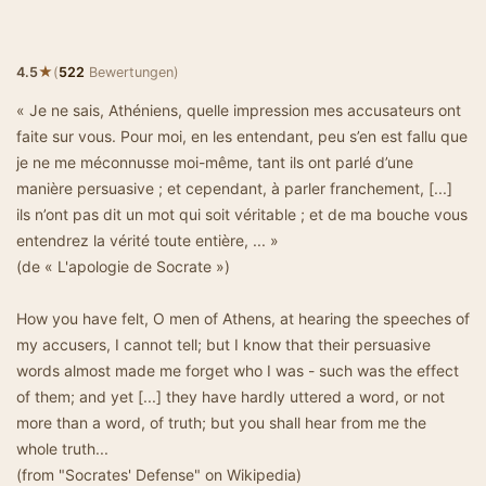
★
4.5
(
522
Bewertungen)
« Je ne sais, Athéniens, quelle impression mes accusateurs ont
faite sur vous. Pour moi, en les entendant, peu s’en est fallu que
je ne me méconnusse moi-même, tant ils ont parlé d’une
manière persuasive ; et cependant, à parler franchement, [...]
ils n’ont pas dit un mot qui soit véritable ; et de ma bouche vous
entendrez la vérité toute entière, ... »
(de « L'apologie de Socrate »)
How you have felt, O men of Athens, at hearing the speeches of
my accusers, I cannot tell; but I know that their persuasive
words almost made me forget who I was - such was the effect
of them; and yet [...] they have hardly uttered a word, or not
more than a word, of truth; but you shall hear from me the
whole truth...
(from "Socrates' Defense" on Wikipedia)