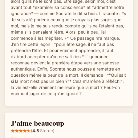
alors qu’ils ne le sont pas. Être sage, selon moi, c’est
avant tout *examiner sa conscience* et *admettre notre
ignorance* — comme Socrate le dit si bien. Il raconte : *«
Je suis allé parler à ceux que je croyais plus sages que
moi, mais je me suis rendu compte qu’ils ne l’étaient pas,
même s’ils pensaient l’être. Alors, peu à peu, j’ai
commencé à les mépriser. »* Ce passage m’a marqué.
J’en tire cette leçon : *pour être sage, il ne faut pas
prétendre l’être. Et pour vraiment apprendre, il faut
d’abord accepter qu’on ne sait rien.* L’ignorance
reconnue devient la première étape vers une sagesse
authentique. Enfin, Socrate nous pousse à remettre en
question même la peur de la mort. Il demande : *"Qui sait
si la mort n’est pas un bien ?"* Cela m’amène à réfléchir :
la vie est-elle vraiment meilleure que la mort ? Peut-on
vraiment juger de ce qu’on ignore ?
J'aime beaucoup
(
4.5
Sterne)