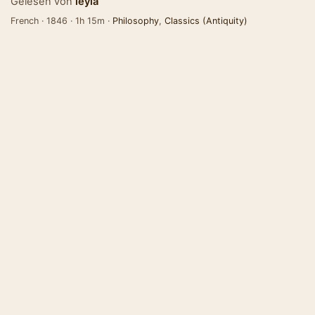
Gelesen von
leyla
French · 1846 · 1h 15m ·
Philosophy
,
Classics (Antiquity)