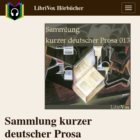
LibriVox Hörbücher
Navig
umsch
Sammlung kurzer
deutscher Prosa