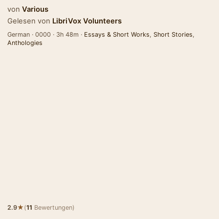
von
Various
Gelesen von
LibriVox Volunteers
German · 0000 · 3h 48m ·
Essays & Short Works
,
Short Stories
,
Anthologies
★
2.9
(
11
Bewertungen)