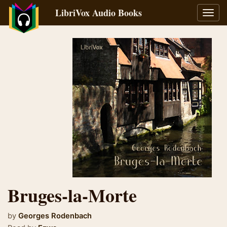
LibriVox Audio Books
Toggl
navig
Bruges-la-Morte
by
Georges Rodenbach