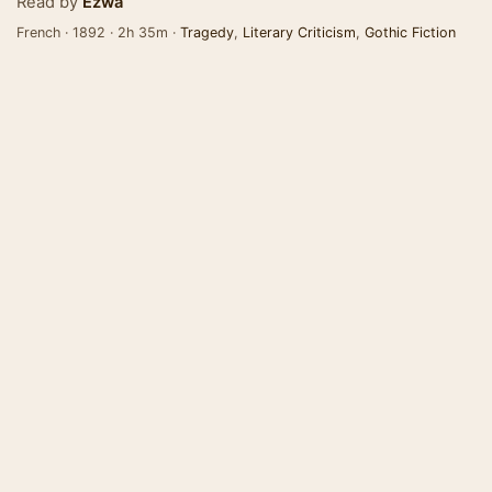
Read by
Ezwa
French · 1892 · 2h 35m ·
Tragedy
,
Literary Criticism
,
Gothic Fiction