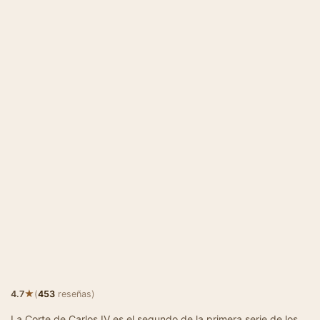
★
4.7
(
453
reseñas)
La Corte de Carlos IV es el segundo de la primera serie de los