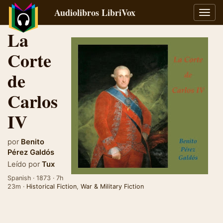
Audiolibros LibriVox
Alter
naveg
La
Corte
de
Carlos
IV
por
Benito
Pérez Galdós
Leído por
Tux
Spanish · 1873 · 7h
23m ·
Historical Fiction
,
War & Military Fiction