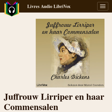
Livres Audio LibriVox
Bascu
la
navig
Juffrouw Lirriper en haar
Commensalen