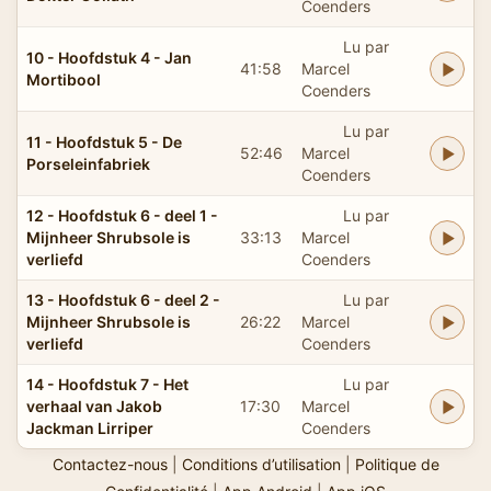
Coenders
Lu par
10 - Hoofdstuk 4 - Jan
41:58
Marcel
Mortibool
Coenders
Lu par
11 - Hoofdstuk 5 - De
52:46
Marcel
Porseleinfabriek
Coenders
12 - Hoofdstuk 6 - deel 1 -
Lu par
Mijnheer Shrubsole is
33:13
Marcel
verliefd
Coenders
13 - Hoofdstuk 6 - deel 2 -
Lu par
Mijnheer Shrubsole is
26:22
Marcel
verliefd
Coenders
14 - Hoofdstuk 7 - Het
Lu par
verhaal van Jakob
17:30
Marcel
Jackman Lirriper
Coenders
Contactez-nous
|
Conditions d’utilisation
|
Politique de