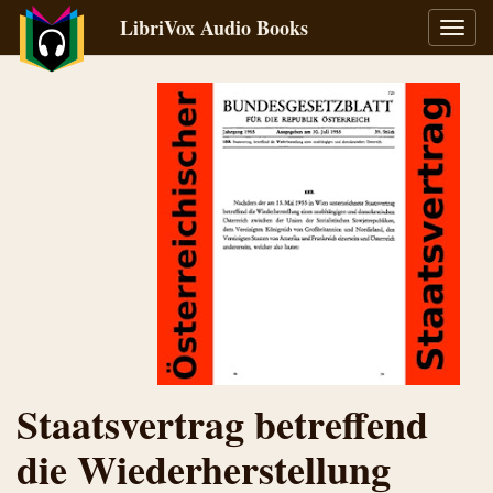
LibriVox Audio Books
Toggl
navig
Staatsvertrag betreffend
die Wiederherstellung