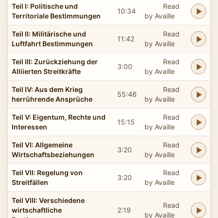
Teil I: Politische und
Read
10:34
Territoriale Bestimmungen
by Availle
Teil II: Militärische und
Read
11:42
Luftfahrt Bestimmungen
by Availle
Teil III: Zurückziehung der
Read
3:00
Alliierten Streitkräfte
by Availle
Teil IV: Aus dem Krieg
Read
55:46
herrührende Ansprüche
by Availle
Teil V: Eigentum, Rechte und
Read
15:15
Interessen
by Availle
Teil VI: Allgemeine
Read
3:20
Wirtschaftsbeziehungen
by Availle
Teil VII: Regelung von
Read
3:20
Streitfällen
by Availle
Teil VIII: Verschiedene
Read
wirtschaftliche
2:19
by Availle