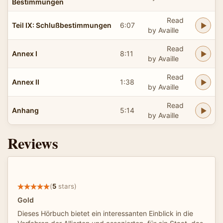
Bestimmungen
Read
Teil IX: Schlußbestimmungen
6:07
by Availle
Read
Annex I
8:11
by Availle
Read
Annex II
1:38
by Availle
Read
Anhang
5:14
by Availle
Reviews
(
5
stars)
Gold
Dieses Hörbuch bietet ein interessanten Einblick in die