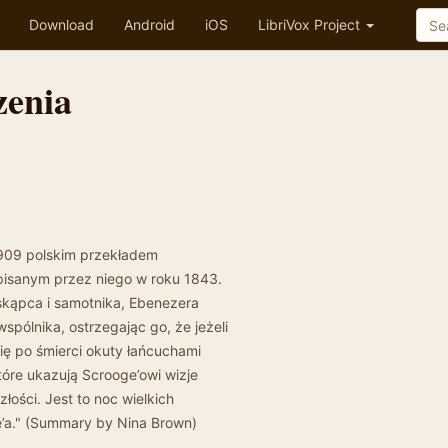
Download
Android
iOS
LibriVox Project
zenia
1909 polskim przekładem
apisanym przez niego w roku 1843.
o skąpca i samotnika, Ebenezera
pólnika, ostrzegając go, że jeżeli
siȩ po śmierci okuty łańcuchami
óre ukazują Scrooge’owi wizje
złości. Jest to noc wielkich
e’a." (Summary by Nina Brown)