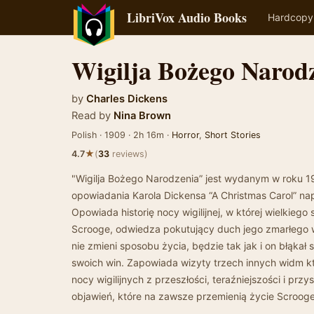
LibriVox Audio Books
Hardcopy
Wigilja Bożego Narod
by
Charles Dickens
Read by
Nina Brown
Polish · 1909 · 2h 16m ·
Horror
,
Short Stories
★
4.7
(
33
reviews)
"Wigilja Bożego Narodzenia” jest wydanym w roku 
opowiadania Karola Dickensa “A Christmas Carol” n
Opowiada historiȩ nocy wigilijnej, w której wielkieg
Scrooge, odwiedza pokutujący duch jego zmarłego ws
nie zmieni sposobu życia, bȩdzie tak jak i on błąkał 
swoich win. Zapowiada wizyty trzech innych widm kt
nocy wigilijnych z przeszłości, teraźniejszości i przys
objawień, które na zawsze przemienią życie Scroog