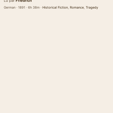
Lu par
Friedrich
German · 1891 · 6h 38m ·
Historical Fiction
,
Romance
,
Tragedy