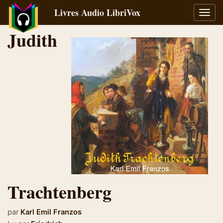
Livres Audio LibriVox
Bascu
la
Judith
navig
Trachtenberg
par
Karl Emil Franzos