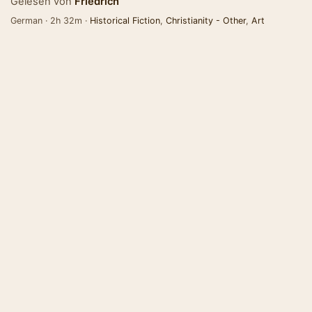
Gelesen von
Friedrich
German · 2h 32m ·
Historical Fiction
,
Christianity - Other
,
Art