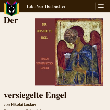
LibriVox Hörbücher
Navig
umsch
Der
versiegelte Engel
von
Nikolai Leskov