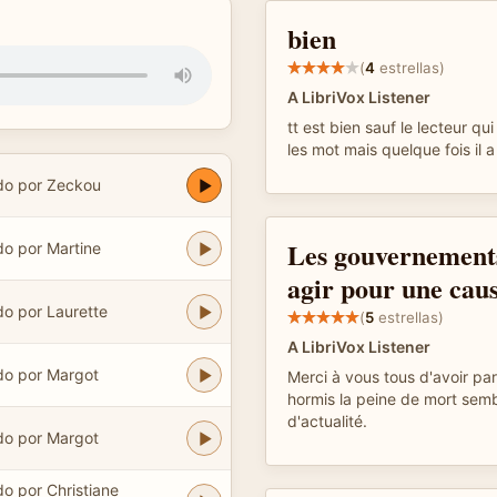
bien
(
4
estrellas)
A LibriVox Listener
tt est bien sauf le lecteur qui
les mot mais quelque fois il a
do por Zeckou
Les gouvernements
do por Martine
agir pour une ca
do por Laurette
(
5
estrellas)
A LibriVox Listener
do por Margot
Merci à vous tous d'avoir par
hormis la peine de mort semb
d'actualité.
do por Margot
do por Christiane