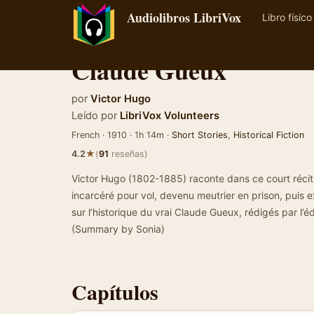
Audiolibros LibriVox
Libro físico
Claude Gueux
por
Victor Hugo
Leído por
LibriVox Volunteers
French · 1910 · 1h 14m ·
Short Stories
,
Historical Fiction
★
4.2
(
91
reseñas)
Victor Hugo (1802-1885) raconte dans ce court récit 
incarcéré pour vol, devenu meutrier en prison, puis 
sur l’historique du vrai Claude Gueux, rédigés par l
(Summary by Sonia)
Capítulos