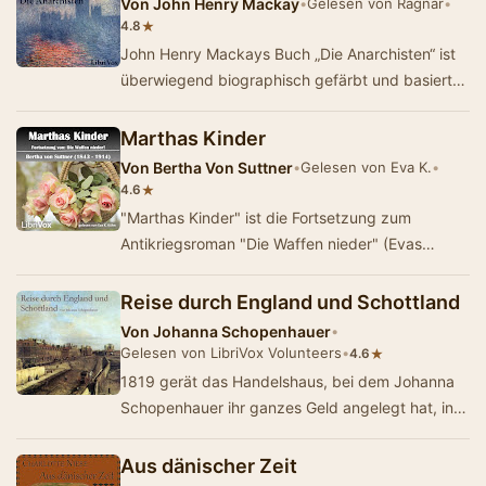
Von
John Henry Mackay
•
Gelesen von Ragnar
•
★
4.8
John Henry Mackays Buch „Die Anarchisten“ ist
überwiegend biographisch gefärbt und basiert
auf eigenen Erlebnissen. Anhand zweier …
Marthas Kinder
Von
Bertha Von Suttner
•
Gelesen von Eva K.
•
★
4.6
"Marthas Kinder" ist die Fortsetzung zum
Antikriegsroman "Die Waffen nieder" (Evas
Hörbuchversion von "Die Waf…
Reise durch England und Schottland
Von
Johanna Schopenhauer
•
Gelesen von LibriVox Volunteers
•
★
4.6
1819 gerät das Handelshaus, bei dem Johanna
Schopenhauer ihr ganzes Geld angelegt hat, in
Zahlungsschwierigkeiten. Beim anschließ…
Aus dänischer Zeit