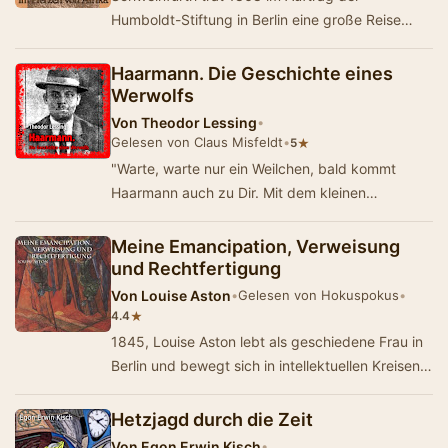
Humboldt-Stiftung in Berlin eine große Reise
nach Afrika an. 1869 reiste er von Khartum aus
nila…
Haarmann. Die Geschichte eines
Werwolfs
Von
Theodor Lessing
•
Gelesen von Claus Misfeldt
•
★
5
"Warte, warte nur ein Weilchen, bald kommt
Haarmann auch zu Dir. Mit dem kleinen
Hackebeilchen macht er Schabefleisch aus Dir."
So…
Meine Emancipation, Verweisung
und Rechtfertigung
Von
Louise Aston
•
Gelesen von Hokuspokus
•
★
4.4
1845, Louise Aston lebt als geschiedene Frau in
Berlin und bewegt sich in intellektuellen Kreisen.
Sie raucht in der Öffentlichkeit und…
Hetzjagd durch die Zeit
Von
Egon Erwin Kisch
•