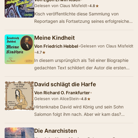
Gelesen von Claus Misfeldt
•
★
4.8
Kisch veröffentlichte diese Sammlung von
Reportagen als Fortsetzung seines erfolgreichen
Buches "Der rasende Reporter" aus de…
Meine Kindheit
Von
Friedrich Hebbel
•
Gelesen von Claus Misfeldt
•
★
4.7
In diesem ursprünglich als Teil einer Biographie
gedachten Text schildert der Autor die ersten
Jahre seines Lebens. Wir bekommen Einbli…
David schlägt die Harfe
Von
Richard O. Frankfurter
•
Gelesen von AliceStein
•
★
4.8
Hirtenknabe David wird König und sein Sohn
Salomon folgt ihm nach. Aber wir kam das?
Hochspannung garantiert diese Nacherzählung
d…
Die Anarchisten