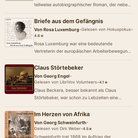
teilweise autobiographischer Roman, der neben
Goethes Wilhelm Meister und Stifters Nach…
Briefe aus dem Gefängnis
Von
Rosa Luxemburg
•
Gelesen von Hokuspokus
•
★
4.6
Rosa Luxemburg war eine bedeutende
Vertreterin der europäischen Arbeiterbewegung
und des proletarischen Internationalismus. Sie
geh&oum…
Claus Störtebeker
Von
Georg Engel
•
Gelesen von LibriVox Volunteers
•
★
4.1
Claus Beckera, besser bekannt als Claus
Störtebeker, war schon zu Lebzeiten eine
Legende: Gemeinsam mit Heino Wichmann und
Gödeke …
Im Herzen von Afrika
Von
Georg Schweinfurth
•
Gelesen von Dirk Weber
•
★
4.5
Schweinfurth trat 1868 im Auftrag der