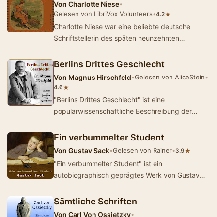
Von
Charlotte Niese
•
Gelesen von LibriVox Volunteers
•
★
4.2
Charlotte Niese war eine beliebte deutsche
Schriftstellerin des späten neunzehnten
Jahrhunderts. Diese autobiographischen Skizzen
zeige…
Berlins Drittes Geschlecht
Von
Magnus Hirschfeld
•
Gelesen von AliceStein
•
★
4.6
"Berlins Drittes Geschlecht" ist eine
populärwissenschaftliche Beschreibung der
LGBTQ+ Kultur im Berlin der Jahrhundertwende.
…
Ein verbummelter Student
Von
Gustav Sack
•
Gelesen von Rainer
•
★
3.9
"Ein verbummelter Student" ist ein
autobiographisch geprägtes Werk von Gustav
Sack (1885-1916), einem heute fast
vergessenen,…
Sämtliche Schriften
Von
Carl Von Ossietzky
•