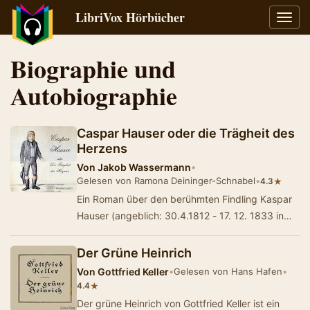
LibriVox Hörbücher
Navig
umsch
Biographie und
Autobiographie
Caspar Hauser oder die Trägheit des
Herzens
Von
Jakob Wassermann
•
Gelesen von Ramona Deininger-Schnabel
•
★
4.3
Ein Roman über den berühmten Findling Kaspar
Hauser (angeblich: 30.4.1812 - 17. 12. 1833 in
Ansbach) wurde in der Biedermeierzeit …
Der Grüne Heinrich
Von
Gottfried Keller
•
Gelesen von Hans Hafen
•
★
4.4
Der grüne Heinrich von Gottfried Keller ist ein