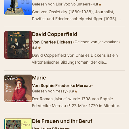
Gelesen von LibriVox Volunteers
•
★
4.8
Carl von Ossietzky (1889-1938), Journalist,
Pazifist und Friedensnobelpreisträger [1935],
zählte zu den herausragenden Persön…
David Copperfield
Von
Charles Dickens
•
Gelesen von josvanaken
•
★
4.8
David Copperfield von Charles Dickens ist ein
viktorianischer Bildungsroman, der die
Lebensgeschichte des Protagonisten David
Copperfield er…
Marie
Von
Sophie Friederike Mereau
•
Gelesen von Yessy
•
★
3.9
Der Roman „Marie“ wurde 1798 von Sophie
Friederike Mereau (* 27. März 1770 in Altenburg;
† 31. Oktober 1806 in Heidelberg),
Wiederverhe…
Die Frauen und ihr Beruf
Von
Luise Büchner
•