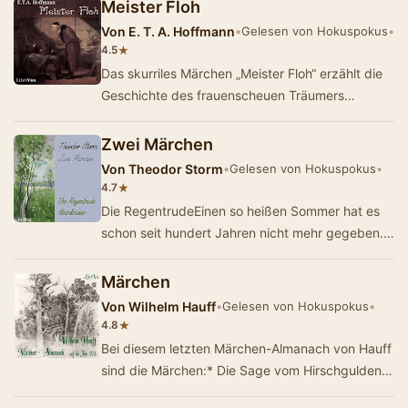
Meister Floh
Von
E. T. A. Hoffmann
•
Gelesen von Hokuspokus
•
★
4.5
Das skurriles Märchen „Meister Floh“ erzählt die
Geschichte des frauenscheuen Träumers
Peregrinus Tyß und dessen Begegn…
Zwei Märchen
Von
Theodor Storm
•
Gelesen von Hokuspokus
•
★
4.7
Die RegentrudeEinen so heißen Sommer hat es
schon seit hundert Jahren nicht mehr gegeben.
Das Gras vertrocknet auf den Wiesen und das …
Märchen
Von
Wilhelm Hauff
•
Gelesen von Hokuspokus
•
★
4.8
Bei diesem letzten Märchen-Almanach von Hauff
sind die Märchen:* Die Sage vom Hirschgulden*
Das kalte Herz* Saids Schicksale* Die …