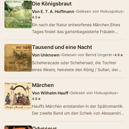
Die Königsbraut
Von
E. T. A. Hoffmann
•
Gelesen von Hokuspokus
•
★
4.5
Ein nach der Natur entworfenes Märchen.Eines
Tages findet das gartenbegeisterte Fräulein
Ännchen eine wunderschönen Ring…
Tausend und eine Nacht
Von
Unknown
•
Gelesen von Bernd Ungerer
•
★
4.8
Scheherazade oder Schehersad, die Tochter
eines Wesirs, heiratete den König / Sultan, der
die Angewohnheit hatte, seine Ehefrauen am er…
Märchen
Von
Wilhelm Hauff
•
Gelesen von Hokuspokus
•
★
4.8
Hauffs Märchen entstanden in der Spätromantik.
Der zweite Band um den Scheik von Alessandria
und seine Sklaven verlässt den r…
Odysseus