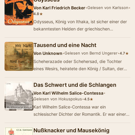
Von
Karl Friedrich Becker
•
Gelesen von Karlsson
•
★
4.8
Odysseus, König von Ithaka, ist sicher einer der
bekanntesten Helden der griechischen
Mythologie. Nach der Eroberung Trojas begibt er
s…
Tausend und eine Nacht
Von
Unknown
•
Gelesen von Bernd Ungerer
•
★
4.7
Scheherazade oder Schehersad, die Tochter
eines Wesirs, heiratete den König / Sultan, der
die Angewohnheit hatte, seine Ehefrauen am er…
Das Schwert und die Schlangen
Von
Karl Wilhelm Salice-Contessa
•
Gelesen von Hokuspokus
•
★
4.5
Karl Wilhelm Salice-Contessa war ein
schlesischer Dichter der Romantik. Er war einer
der "Serapionsbrüder" um E. T. A. Hoffm…
Nußknacker und Mausekönig