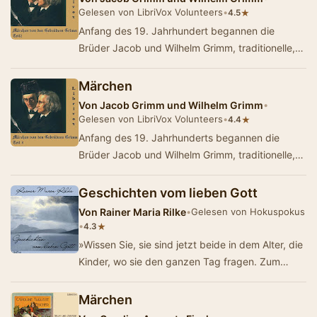
Gelesen von LibriVox Volunteers
•
★
4.5
Anfang des 19. Jahrhundert begannen die
Brüder Jacob und Wilhelm Grimm, traditionelle,
bisher vor allem mündlich weitergegebene Er…
Märchen
Von
Jacob Grimm und Wilhelm Grimm
•
Gelesen von LibriVox Volunteers
•
★
4.4
Anfang des 19. Jahrhunderts begannen die
Brüder Jacob und Wilhelm Grimm, traditionelle,
bisher vor allem mündlich weitergegebene E…
Geschichten vom lieben Gott
Von
Rainer Maria Rilke
•
Gelesen von Hokuspokus
•
★
4.3
»Wissen Sie, sie sind jetzt beide in dem Alter, die
Kinder, wo sie den ganzen Tag fragen. Zum
Beispiel: Spricht der liebe Gott auch c…
Märchen