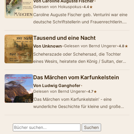
Von
Caroline Auguste Fischer
•
Gelesen von Hokuspokus
•
★
4.4
Caroline Auguste Fischer geb. Venturini war eine
deutsche Schriftstellerin und Frauenrechtlerin.
Sie schreibt mit viel Witz und Ironie. In i…
Tausend und eine Nacht
Von
Unknown
•
Gelesen von Bernd Ungerer
•
★
4.8
Scheherazade oder Schehersad, die Tochter
eines Wesirs, heiratete den König / Sultan, der
die Angewohnheit hatte, seine Ehefrauen am er…
Das Märchen vom Karfunkelstein
Von
Ludwig Ganghofer
•
Gelesen von Bernd Ungerer
•
★
4.7
'Das Märchen vom Karfunkelstein' - eine
wunderliche Geschichte für kleine und große
Kinder - Summary by Ludwig Ganghofer