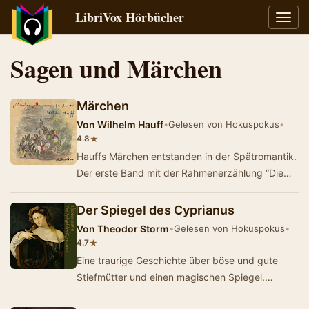
LibriVox Hörbücher
Navig
umsch
Sagen und Märchen
Märchen
Von
Wilhelm Hauff
•
Gelesen von Hokuspokus
•
★
4.8
Hauffs Märchen entstanden in der Spätromantik.
Der erste Band mit der Rahmenerzählung “Die
Karawane” zeichnet sich durch hohe…
Der Spiegel des Cyprianus
Von
Theodor Storm
•
Gelesen von Hokuspokus
•
★
4.7
Eine traurige Geschichte über böse und gute
Stiefmütter und einen magischen Spiegel.
(Summary by Hokuspokus)