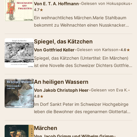
Von
E. T. A. Hoffmann
•
Gelesen von Hokuspokus
•
★
4.7
Ein weihnachtliches Märchen.Marie Stahlbaum
bekommt zu Weihnachten einen Nussknacker
geschenkt, den sie gleich sehr lieb gewinnt.
Noch …
Spiegel, das Kätzchen
Von
Gottfried Keller
•
Gelesen von Karlsson
•
★
4.6
Spiegel, das Kätzchen (Untertitel: Ein Märchen)
ist eine Novelle des Schweizer Dichters Gottfried
Keller. Sie bildet den Schluss d…
An heiligen Wassern
Von
Jakob Christoph Heer
•
Gelesen von Eva K.
•
★
4.8
Im Dorf Sankt Peter im Schweizer Hochgebirge
leben die Bewohner des regenarmen Glottertales
mit der ständigen Gefahr von Gletscherabbr&…
Märchen
Von
Jacob Grimm und Wilhelm Grimm
•