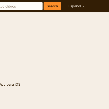
Search
Español
App para iOS