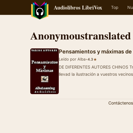
Audiolibros LibriVox
Top
Nu
Anonymoustranslated
Pensamientos y máximas de 
Leído por Alba
•
★
4.3
DE DIFERENTES AUTORES CHINOS Tratad a los extranjeros con humanidad;
llevad la ilustración a vuest
Contáctenos