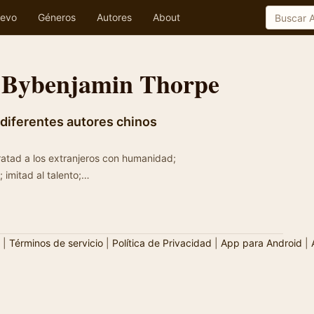
evo
Géneros
Autores
About
 Bybenjamin Thorpe
diferentes autores chinos
ros vecinos; imitad al talento;…
|
Términos de servicio
|
Política de Privacidad
|
App para Android
|