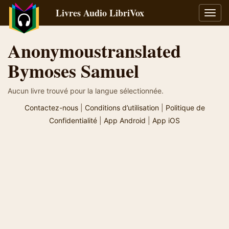
Livres Audio LibriVox
Bascu
la
navig
Anonymoustranslated
Bymoses Samuel
Aucun livre trouvé pour la langue sélectionnée.
Contactez-nous
|
Conditions d’utilisation
|
Politique de
Confidentialité
|
App Android
|
App iOS