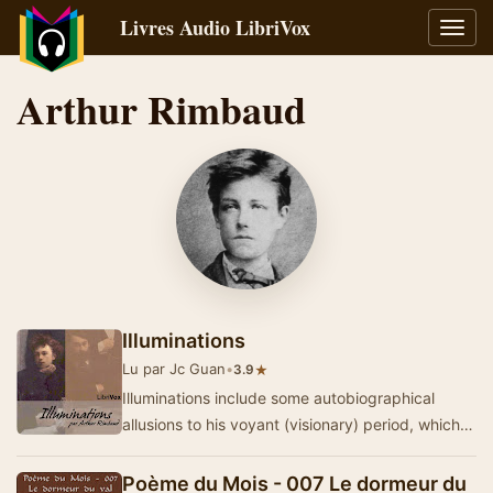
Livres Audio LibriVox
Bascu
la
navig
Arthur Rimbaud
Illuminations
Lu par Jc Guan
•
★
3.9
Illuminations include some autobiographical
allusions to his voyant (visionary) period, which
began in 1869; but Illuminations is neither a …
Poème du Mois - 007 Le dormeur du