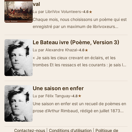
val
Lu par LibriVox Volunteers
•
★
4.6
Chaque mois, nous choisissons un poème qui est
enregistré par un maximum de librivoxeurs
ais.Ce poème est sans doute in…
Le Bateau ivre (Poème, Version 3)
Lu par Alexandre Khazal
•
★
4.6
« Je sais les cieux crevant en éclairs, et les
trombes Et les ressacs et les courants : je sais le
soir, L’Aube exaltée …
Une saison en enfer
Lu par Félix Tanguay
•
★
4.8
Une saison en enfer est un recueil de poèmes en
prose d’Arthur Rimbaud, rédigé en juillet 1873
après une p&eacut…
Contactez-nous
|
Conditions d’utilisation
|
Politique de