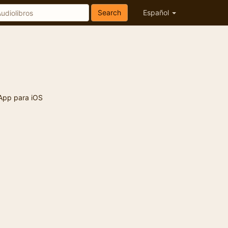
Search
Español
App para iOS