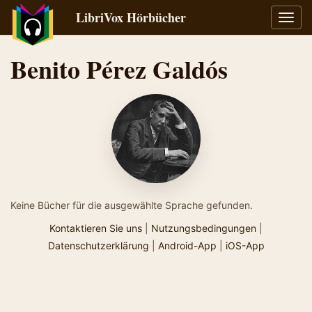
LibriVox Hörbücher
Navig
umsch
Benito Pérez Galdós
Keine Bücher für die ausgewählte Sprache gefunden.
Kontaktieren Sie uns
|
Nutzungsbedingungen
|
Datenschutzerklärung
|
Android-App
|
iOS-App