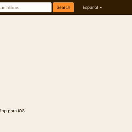
Search
Español
App para iOS