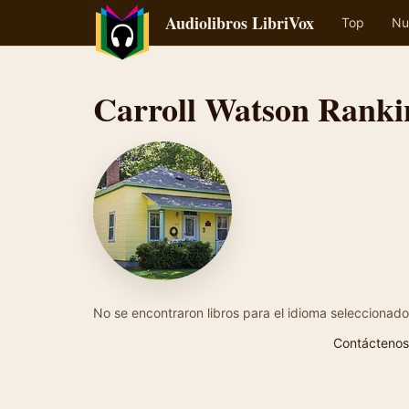
Audiolibros LibriVox
Top
Nu
Carroll Watson Ranki
No se encontraron libros para el idioma seleccionado
Contáctenos